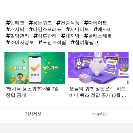
앱테크
용돈퀴즈
건강식품
다이어트
캐시닥
타임스프레드
지니어트
애사비
혈당관리
식후관리
체지방
콜레스테롤
소비자정보
포인트적립
참여형광고
탑
라
인
'캐시닥 용돈퀴즈' 8월 7일
오늘의 퀴즈 정답은?…비트
정답 공개
버니 퀴즈 정답 공개 (8월 7
일)
기사제보
copyright