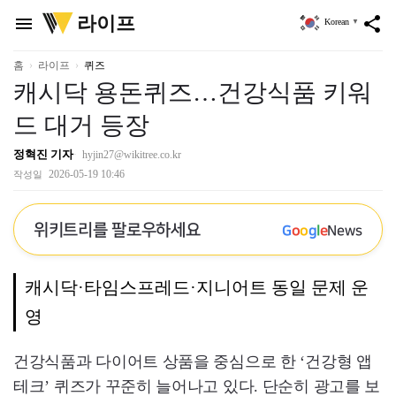
위
라이프
menu
share
Korean
▼
키
트
리
홈
라이프
퀴즈
캐시닥 용돈퀴즈…건강식품 키워
드 대거 등장
정혁진 기자
hyjin27@wikitree.co.kr
2026-05-19 10:46
작성일
위키트리를 팔로우하세요
G
o
o
g
l
e
News
캐시닥·타임스프레드·지니어트 동일 문제 운
영
건강식품과 다이어트 상품을 중심으로 한 ‘건강형 앱
테크’ 퀴즈가 꾸준히 늘어나고 있다. 단순히 광고를 보