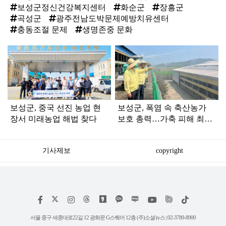
보성군정신건강복지센터
화순군
장흥군
곡성군
광주전남도박문제예방치유센터
충동조절 문제
생명존중 문화
탑
라
인
보성군, 중국 선진 농업 현
보성군, 폭염 속 축산농가
장서 미래농업 해법 찾다
보호 총력…가축 피해 최소
화 나선다
기사제보
copyright
저
페
인
위
틱
작
이
스
키
톡
권
스
타
트
서울 중구 세종대로22길 12 광화문 G스퀘어 12층 (주)소셜뉴스 | 02-3789-8900
정
북
그
리