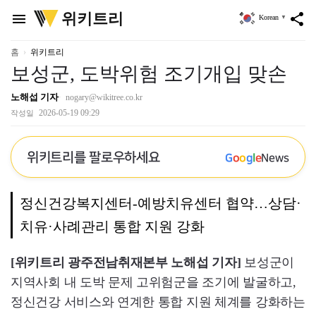
위
위키트리
menu
share
Korean
▼
키
트
리
홈
위키트리
보성군, 도박위험 조기개입 맞손
노해섭 기자
nogary@wikitree.co.kr
2026-05-19 09:29
작성일
위키트리를 팔로우하세요
G
o
o
g
l
e
News
정신건강복지센터-예방치유센터 협약…상담·
치유·사례관리 통합 지원 강화
[위키트리 광주전남취재본부 노해섭 기자]
보성군이
지역사회 내 도박 문제 고위험군을 조기에 발굴하고,
정신건강 서비스와 연계한 통합 지원 체계를 강화하는