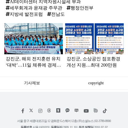
AI데이터센터 지역자원시설세 부과
세무회계과 윤재광 주무관
행정안전부
지방세 발전포럼
전남도
탑
라
인
강진군, 해외 전지훈련 유치
강진군, 소상공인 점포환경
‘대박’…11일 체류에 경제효
개선 지원…최대 200만원
과 10억 원 기대
기사제보
copyright
저
페
인
위
틱
작
이
스
키
톡
권
스
타
트
서울 중구 세종대로22길 12 광화문 G스퀘어 12층 (주)소셜뉴스 | 02-3789-8900
정
북
그
리
보
등록번호
서울 아01019 |
등록일자
2009. 11. 10 |
최초 발행일
2010. 02. 02