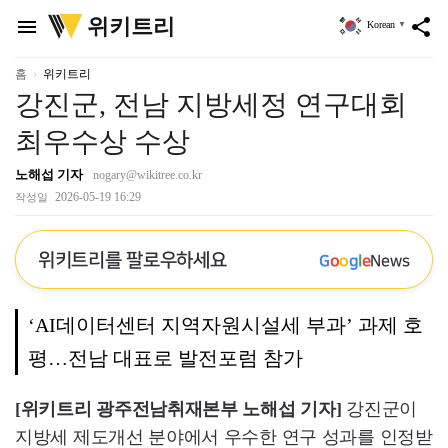
위
위키트리
menu
share
Korean
▼
키
트
리
홈
위키트리
강진군, 전남 지방세정 연구대회
최우수상 수상
노해섭 기자
nogary@wikitree.co.kr
2026-05-19 16:29
작성일
위키트리를 팔로우하세요
G
o
o
g
l
e
News
‘AI데이터센터 지역자원시설세 부과’ 과제 호
평…전남 대표로 발전포럼 참가
[위키트리 광주전남취재본부 노해섭 기자]
강진군이
지방세 제도개선 분야에서 우수한 연구 성과를 인정받