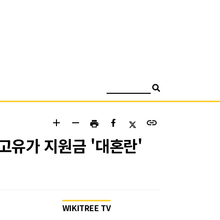
검색
add
remove
link
print
 고유가 지원금 '대혼란'
WIKITREE TV