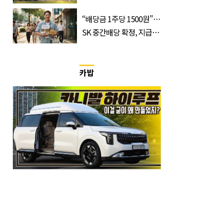
무순위 청약 시작, 분양가
“배당금 1주당 1500원”…
는?
SK 중간배당 확정, 지급일
과 대상은?
카밥