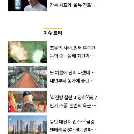
강록 셰프와 ‘올뉴 진로’의
만남
이슈 트리
초유의 사태, 벌써 후속편
논의 중…올해 최단기간
400만 돌파 성공한 ‘영화’
정체
또 여름에 난리 나겠네…
내년부터 농가에 풀린다는
'신품종' 한국 과일
'최전방 실탄 미장착'·'美무
인기 소동' 논란의 육군 1
군단장, 결국 이렇게 됐다
동탄 대단지 입주…'금강
펜테리움 6차 센트럴파크'