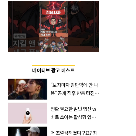
네이티브 광고 베스트
“보자마자 감탄밖에 안 나
옴” 공개 직후 반응 터진
진로 뷔 캠페인 영상
전환 필요한 일반 엽산 vs
바로 쓰이는 활성형 엽
산… 차이는?
더 초깔끔해졌다구요? 최
‘Quatrefolic®’ 주목