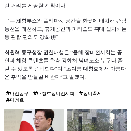
길 거리를 제공할 계획이다.
구는 체험부스와 플리마켓 공간을 한곳에 배치해 관람
동선을 개선하고, 휴게공간과 파라솔도 확대 설치하는
등 관람 편의도 강화했다.
최원혁 동구청장 권한대행은 “올해 장미전시회는 공
연과 체험 콘텐츠를 한층 강화해 남녀노소 누구나 즐
길 수 있도록 준비했다”며 “초여름 대청호에서 아름다
운 추억을 만들길 바란다”고 말했다.
대전동구
대청호장미전시회
장미축제
대청호
탑
라
인