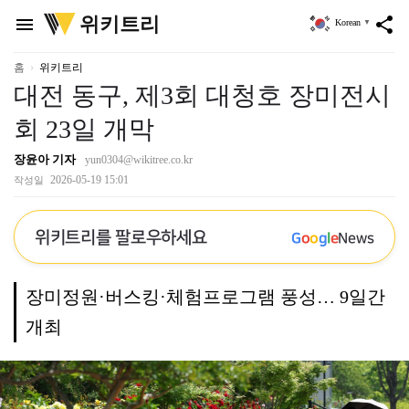
위
위키트리
menu
share
Korean
▼
키
트
리
홈
위키트리
대전 동구, 제3회 대청호 장미전시
회 23일 개막
장윤아 기자
yun0304@wikitree.co.kr
2026-05-19 15:01
작성일
위키트리를 팔로우하세요
G
o
o
g
l
e
News
장미정원·버스킹·체험프로그램 풍성… 9일간
개최