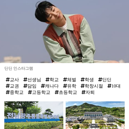
딘딘 인스타그램
교사
선생님
학교
체벌
학생
딘딘
교권
담임
캐나다
유학
학창시절
10대
중학교
고등학교
초등학교
자퇴
탑
라
인