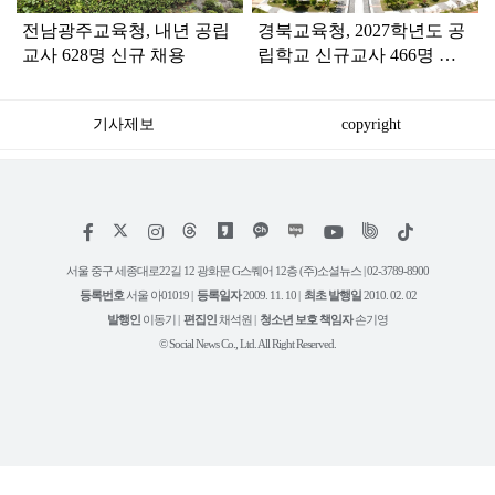
전남광주교육청, 내년 공립
경북교육청, 2027학년도 공
교사 628명 신규 채용
립학교 신규교사 466명 선
발 예정
기사제보
copyright
저
페
인
위
틱
작
이
스
키
톡
권
스
타
트
서울 중구 세종대로22길 12 광화문 G스퀘어 12층 (주)소셜뉴스 | 02-3789-8900
정
북
그
리
보
등록번호
서울 아01019 |
등록일자
2009. 11. 10 |
최초 발행일
2010. 02. 02
램
유
튜
발행인
이동기 |
편집인
채석원 |
청소년 보호 책임자
손기영
브
© Social News Co., Ltd. All Right Reserved.