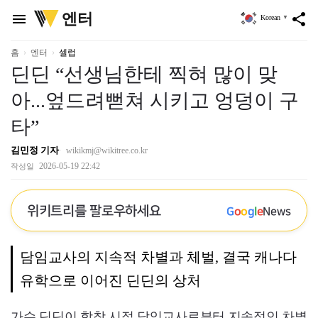
위
엔터
menu
share
Korean
▼
키
트
리
홈
엔터
셀럽
딘딘 “선생님한테 찍혀 많이 맞
아...엎드려뻗쳐 시키고 엉덩이 구
타”
김민정 기자
wikikmj@wikitree.co.kr
2026-05-19 22:42
작성일
위키트리를 팔로우하세요
G
o
o
g
l
e
News
담임교사의 지속적 차별과 체벌, 결국 캐나다
유학으로 이어진 딘딘의 상처
가수 딘딘이 학창 시절 담임교사로부터 지속적인 차별