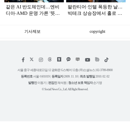
같은 AI 반도체인데…엔비
팔란티어·인텔 폭등한 날…
디아·AMD 운명 가른 '뜻밖
빅테크 상승장에서 홀로 삐
의 변수'
끗한 '이 종목'
기사제보
copyright
저
페
인
위
틱
작
이
스
키
톡
권
스
타
트
서울 중구 세종대로22길 12 광화문 G스퀘어 12층 (주)소셜뉴스 | 02-3789-8900
정
북
그
리
보
등록번호
서울 아01019 |
등록일자
2009. 11. 10 |
최초 발행일
2010. 02. 02
램
유
튜
발행인
이동기 |
편집인
채석원 |
청소년 보호 책임자
손기영
브
© Social News Co., Ltd. All Right Reserved.