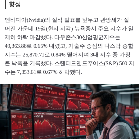
향성
엔비디아(Nvidia)의 실적 발표를 앞두고 관망세가 짙
어진 가운데 19일(현지 시각) 뉴욕증시 주요 지수가 일
제히 하락 마감했다. 다우존스30산업평균지수는
49,363.88로 0.65% 내렸고, 기술주 중심의 나스닥 종합
지수는 25,870.71로 0.84% 떨어지며 3대 지수 중 가장
큰 낙폭을 기록했다. 스탠더드앤드푸어스(S&P) 500 지
수는 7,353.61로 0.67% 하락했다.