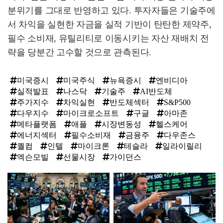
분위기를 그대로 반영하고 있다. 투자자들은 기술주에
서 차익을 실현한 자금을 실적 기반이 탄탄한 제약주,
필수 소비재, 유틸리티로 이동시키는 자산 재배치 전
략을 당분간 고수할 것으로 관측된다.
미국증시
미국주식
뉴욕증시
엔비디아
실적발표
나스닥
기술주
AI반도체
주가지수
차익실현
반도체섹터
S&P500
다우지수
마이크로소프트
구글
아마존
메타플랫폼
애플
시장변동성
헬스케어
에너지섹터
필수소비재
금융주
다우존스
퀄컴
인텔
마이크론
테슬라
일라이릴리
엑슨모빌
선물시장
가이던스
탑
라
인