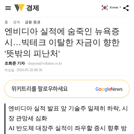
위
경제
menu
share
Korean
▼
키
트
리
홈
경제
금융·증권
엔비디아 실적에 숨죽인 뉴욕증
시…빅테크 이탈한 자금이 향한
'뜻밖의 피난처'
조희준 기자
chojoon@wikitree.co.kr
2026-05-20 08:30
작성일
위키트리를 팔로우하세요
G
o
o
g
l
e
News
엔비디아 실적 발표 앞 기술주 일제히 하락, 시
장 관망세 심화
AI 반도체 대장주 실적이 좌우할 증시 향후 방