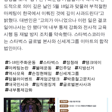
도적으로 의미 깊은 날인 5월 18일과 맞물려 부적절한
마케팅이 한국에서 이뤄진 것에 깊이 사과드린다"고
밝혔다. 대변인은 "고의가 아니었으나 이런 일은 결코
일어나서는 안 됐다"며 내부 통제 강화와 전사적 교육
시행 등 재발 방지 조치를 약속했다. 스타벅스코리아
는 스타벅스 글로벌 본사와 신세계그룹 이마트의 합작
법인이다.
5·18민주화운동
스타벅스
정청래
탱크데이
마케팅논란
불매운동
민주당
지방선거
역사모욕
손정현해임
신세계그룹
텀블러이벤트
계엄군탱크
박종철고문치사
대국민사과
임직원징계
글로벌본사사과
내부통제강화
탑
라
인