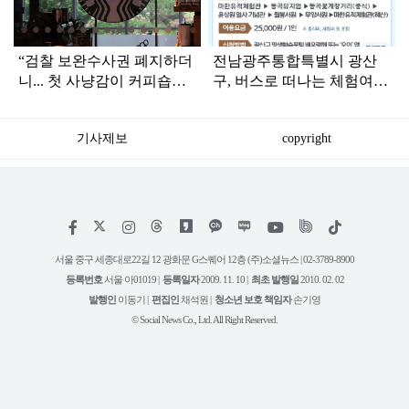
“검찰 보완수사권 폐지하더
전남광주통합특별시 광산
니... 첫 사냥감이 커피숍인
구, 버스로 떠나는 체험여
가”
행…‘알리요투어’ 본격 운영
기사제보
copyright
저
페
인
위
틱
작
이
스
키
톡
권
스
타
트
서울 중구 세종대로22길 12 광화문 G스퀘어 12층 (주)소셜뉴스 | 02-3789-8900
정
북
그
리
보
등록번호
서울 아01019 |
등록일자
2009. 11. 10 |
최초 발행일
2010. 02. 02
램
유
튜
발행인
이동기 |
편집인
채석원 |
청소년 보호 책임자
손기영
브
© Social News Co., Ltd. All Right Reserved.