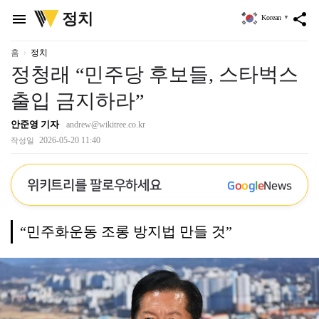
위
정치
menu
share
Korean
▼
키
트
리
홈
정치
정청래 “민주당 후보들, 스타벅스
출입 금지하라”
안준영 기자
andrew@wikitree.co.kr
2026-05-20 11:40
작성일
위키트리를 팔로우하세요
G
o
o
g
l
e
News
“민주화운동 조롱 방지법 만들 것”