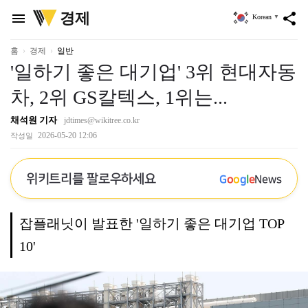
위
경제
menu
share
Korean
▼
키
트
리
홈
경제
일반
'일하기 좋은 대기업' 3위 현대자동
차, 2위 GS칼텍스, 1위는...
채석원 기자
jdtimes@wikitree.co.kr
2026-05-20 12:06
작성일
위키트리를 팔로우하세요
G
o
o
g
l
e
News
잡플래닛이 발표한 '일하기 좋은 대기업 TOP
10'