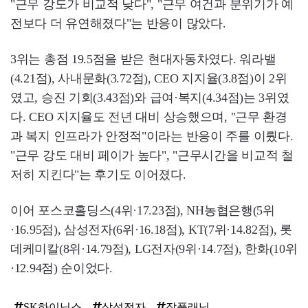
"근무 강도가 비교적 낮다", "근무 여건과 분위기가 예
전보다 더 유연해졌다"는 반응이 많았다.
3위는 총점 19.5점을 받은 현대자동차였다. 워라밸
(4.21점), 사내문화(3.72점), CEO 지지율(3.8점)이 2위
였고, 승진 기회(3.43점)와 급여·복지(4.34점)는 3위였
다. CEO 지지율도 전년 대비 상승했으며, "근무 환경
과 복지 인프라가 안정적"이라는 반응이 주를 이뤘다.
"근무 강도 대비 페이가 높다", "근무시간을 비교적 철
저히 지킨다"는 후기도 이어졌다.
이어 포스코홀딩스(4위·17.23점), NH농협은행(5위
·16.95점), 삼성전자(6위·16.18점), KT(7위·14.82점), 롯
데케미칼(8위·14.79점), LG전자(9위·14.7점), 한화(10위
·12.94점) 순이었다.
SK하이닉스
삼성전자
잡플래닛