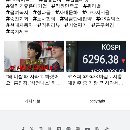
일하기좋은대기업
직원만족도
워라밸
급여복지
성과급
사내문화
CEO지지율
승진기회
노사합의
임금단체협약
GS칼텍스
현대자동차
직원리뷰
기업평가
근무환경
복지제도
탑
라
인
“왜 비쌀 때 사라고 하셨어
코스피 6296.38 마감…시총
요” 홍진경, '삼전닉스' 하락
대형주 중 가장 큰 하락세를
에 원망
보인 곳 어디?
기사제보
copyright
저
페
인
위
틱