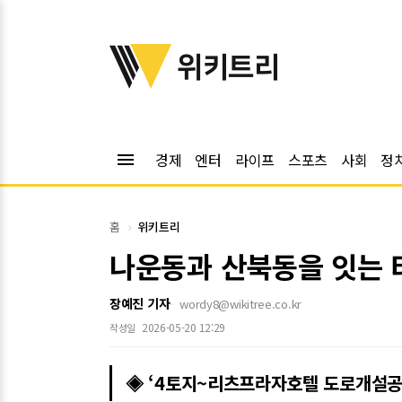
위키트리
위키트리
menu
경제
엔터
라이프
스포츠
사회
정
홈
위키트리
나운동과 산북동을 잇는 터
장예진 기자
wordy8@wikitree.co.kr
2026-05-20 12:29
작성일
◈ ‘4토지~리츠프라자호텔 도로개설공사