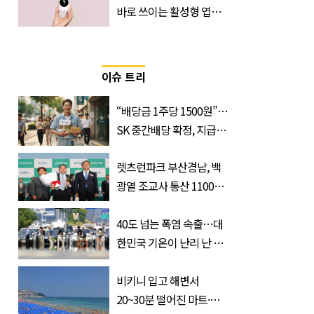
바로 쓰이는 활성형 엽
산… 차이는?
‘Quatrefolic®’ 주목
이슈 트리
“배당금 1주당 1500원”…
SK 중간배당 확정, 지급일
과 대상은?
렛츠런파크 부산경남, 백
광열 조교사 통산 1100
승…부경 역사 새로 썼다
40도 넘는 폭염 속출…대
한민국 기온이 난리 난 이
유, 사진 1장으로 설명 가
능
비키니 입고 해변서
20~30분 떨어진 마트·주