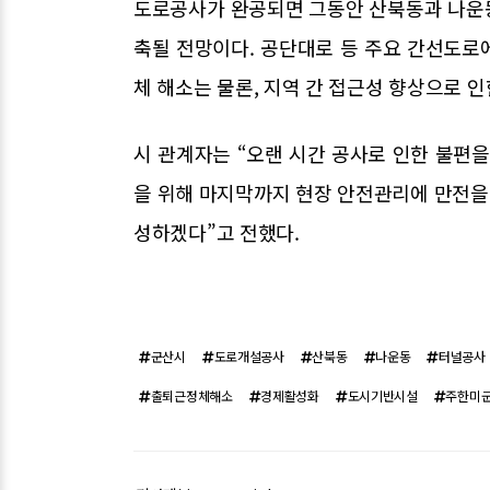
도로공사가 완공되면 그동안 산북동과 나운
축될 전망이다. 공단대로 등 주요 간선도로
체 해소는 물론, 지역 간 접근성 향상으로 인
시 관계자는 “오랜 시간 공사로 인한 불편을
을 위해 마지막까지 현장 안전관리에 만전을 
성하겠다”고 전했다.
군산시
도로개설공사
산북동
나운동
터널공사
출퇴근정체해소
경제활성화
도시기반시설
주한미