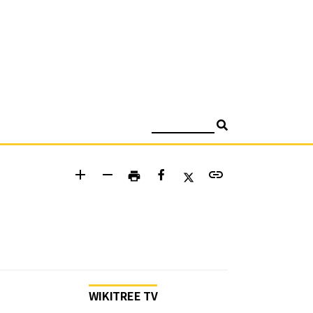
검색
add
remove
link
print
WIKITREE TV