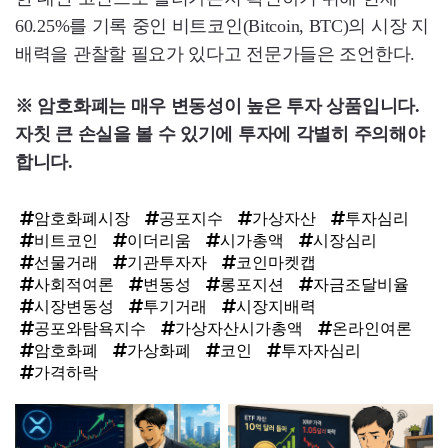
60.25%를 기록 중인 비트코인(Bitcoin, BTC)의 시장 지
배력을 관찰할 필요가 있다고 전문가들은 조언한다.
※ 암호화폐는 매우 변동성이 높은 투자 상품입니다.
자칫 큰 손실을 볼 수 있기에 투자에 각별히 주의해야
합니다.
암호화폐시장
공포지수
가상자산
투자심리
비트코인
이더리움
시가총액
시장심리
선물거래
기관투자자
코인마켓캡
사회적여론
변동성
롱포지션
자금조달비율
시장변동성
투기거래
시장지배력
공포와탐욕지수
가상자산시가총액
온라인여론
암호화폐
가상화폐
코인
투자자심리
가격하락
탑
라