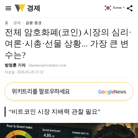
위
경제
menu
share
Korean
▼
키
트
리
홈
경제
금융·증권
전체 암호화폐(코인) 시장의 심리·
여론·시총·선물 상황... 가장 큰 변
수는?
방정훈 기자
bluemoon@wikitree.co.kr
2026-05-20 15:32
작성일
위키트리를 팔로우하세요
G
o
o
g
l
e
News
“비트코인 시장 지배력 관찰 필요”