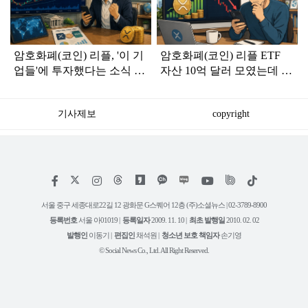
인
암호화폐(코인) 리플, '이 기
암호화폐(코인) 리플 ETF
업들'에 투자했다는 소식 알
자산 10억 달러 모였는데 왜
려지며 가격 상승
XRP는 1.05달러로 하락했
나
기사제보
copyright
저
페
인
위
틱
작
이
스
키
톡
권
스
타
트
서울 중구 세종대로22길 12 광화문 G스퀘어 12층 (주)소셜뉴스 | 02-3789-8900
정
북
그
리
보
등록번호
서울 아01019 |
등록일자
2009. 11. 10 |
최초 발행일
2010. 02. 02
램
유
튜
발행인
이동기 |
편집인
채석원 |
청소년 보호 책임자
손기영
브
© Social News Co., Ltd. All Right Reserved.