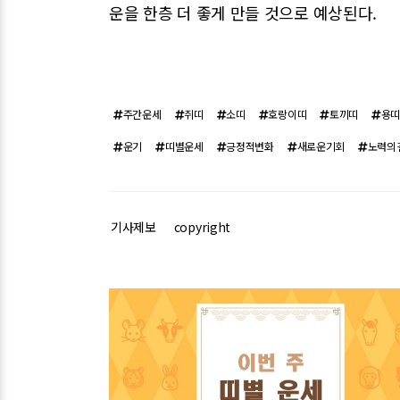
운을 한층 더 좋게 만들 것으로 예상된다.
주간운세
쥐띠
소띠
호랑이띠
토끼띠
용
운기
띠별운세
긍정적변화
새로운기회
노력의
기사제보
copyright
관련기사