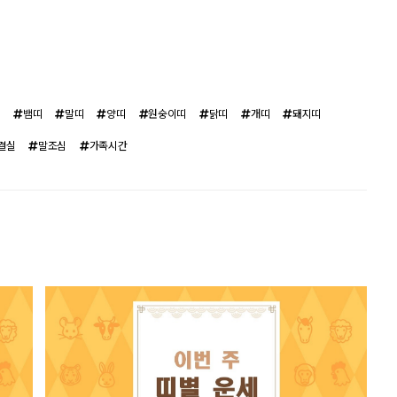
띠
뱀띠
말띠
양띠
원숭이띠
닭띠
개띠
돼지띠
결실
말조심
가족시간