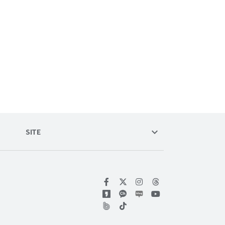
keyboard_arrow_down
SITE
위키트리 페이스북
위키트리 인스타그램
위키트리 유튜브
위키트리 틱톡