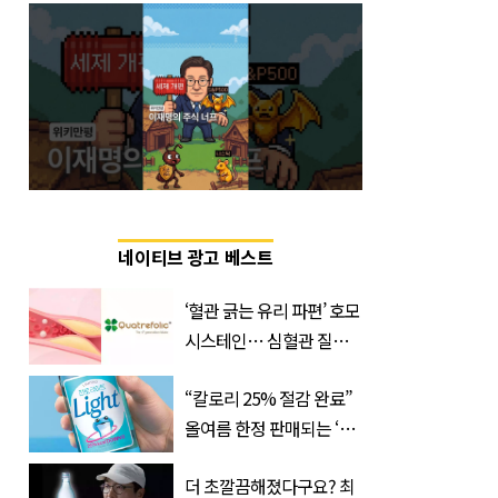
네이티브 광고 베스트
‘혈관 긁는 유리 파편’ 호모
시스테인… 심혈관 질환
으로 사망 위험 부른다
“칼로리 25% 절감 완료”
올여름 한정 판매되는 ‘최
저 칼로리 소주’ 나왔다
더 초깔끔해졌다구요? 최