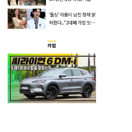
과 대상은?
'돌싱' 아옳이 남친 정체 밝
혀졌다...“2대째 가업 잇는
한의사”
카밥