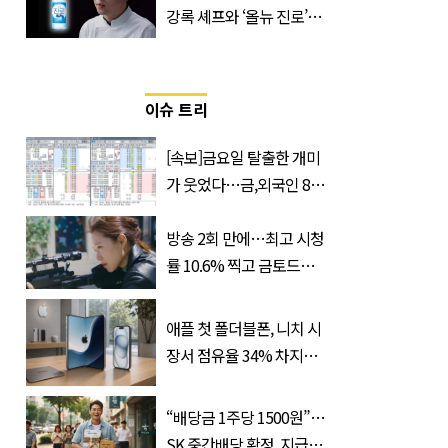
강록 셰프와 ‘올뉴 진로’의
만남
이슈 트리
[속보]금요일 탈출한 개미
가 웃었다…금,외국인 8조
매수에도 월,삼성전자·SK
하이닉스 '와르르'
방송 2회 만에…최고 시청
률 10.6% 찍고 금토드라
마 전체 1위 차지한 '드라
마'
애플 첫 폴더블폰, 니치 시
장서 점유율 34% 차지할
듯
“배당금 1주당 1500원”…
SK 중간배당 확정, 지급일