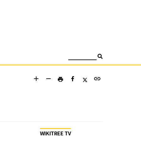
검색
add
remove
link
print
WIKITREE TV