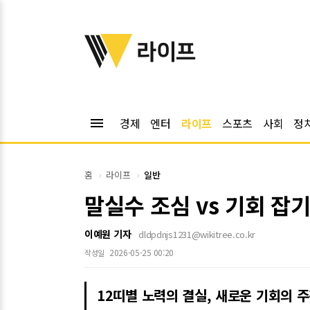
위키트리
라이프
menu
경제
엔터
라이프
스포츠
사회
정
홈
라이프
일반
말실수 조심 vs 기회 잡기
이예원 기자
dldpdnjs1231@wikitree.co.kr
2026-05-25 00:20
작성일
12띠별 노력의 결실, 새로운 기회의 