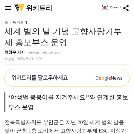
위
위키트리
menu
share
Korean
▼
키
트
리
홈
위키트리
세계 벌의 날 기념 고향사랑기부
제 홍보부스 운영
최창우 기자
baekdu@wikitree.co.kr
2026-05-21 13:00
작성일
위키트리를 팔로우하세요
G
o
o
g
l
e
News
‘야생벌 붕붕이를 지켜주세요!’와 연계한 홍보
부스 운영
전북특별자치도 부안군은 지난 20일 세계 벌의 날을
맞아 군청 1층 로비에서 고향사랑기부제 ESG 지정기