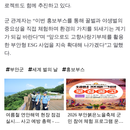
로젝트도 함께 추진하고 있다.
군 관계자는 “이번 홍보부스를 통해 꿀벌과 야생벌의
중요성을 직접 체험하며 환경의 가치를 되새기는 계기
가 되길 바란다”며 “앞으로도 고향사랑기부제를 활용
한 부안형 ESG 사업을 지속 확대해 나가겠다”고 말했
다.
부안군
세계 벌의 날
홍보부스
탑
라
인
여름철 연안해역 현장 점검
2026 부안붉은노을축제 군
실시… 사고 예방 총력 - 하
민 참여 체험 프로그램 운영
섬 등 위험구역 점검 및 태
자 모집