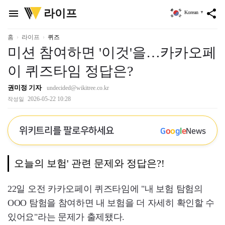
위
라이프
menu
share
Korean
▼
키
트
리
홈
라이프
퀴즈
미션 참여하면 '이것'을…카카오페
이 퀴즈타임 정답은?
권미정 기자
undecided@wikitree.co.kr
2026-05-22 10:28
작성일
위키트리를 팔로우하세요
G
o
o
g
l
e
News
오늘의 보험' 관련 문제와 정답은?!
22일 오전 카카오페이 퀴즈타임에 "내 보험 탐험의
OOO 탐험을 참여하면 내 보험을 더 자세히 확인할 수
있어요"라는 문제가 출제됐다.