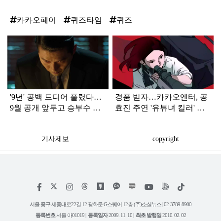
카카오페이
퀴즈타임
퀴즈
탑
라
인
'9년' 공백 드디어 풀렸다…
경품 받자…카카오엔터, 공
9월 공개 앞두고 승부수 던
효진 주연 '유뷰녀 킬러' 방
진 한국 드라마
영 기념 원작 웹툰 프로모션
진행
기사제보
copyright
저
페
인
위
틱
작
이
스
키
톡
권
스
타
트
서울 중구 세종대로22길 12 광화문 G스퀘어 12층 (주)소셜뉴스 | 02-3789-8900
정
북
그
리
보
등록번호
서울 아01019 |
등록일자
2009. 11. 10 |
최초 발행일
2010. 02. 02
램
유