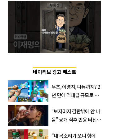
네이티브 광고 베스트
우즈, 이영지, 다듀까지? 2
년 만에 역대급 규모로 돌
아온 ‘이슬라이브 페스티
“보자마자 감탄밖에 안 나
벌’
옴” 공개 직후 반응 터진
진로 뷔 캠페인 영상
“내 목소리가 쏘니 형에