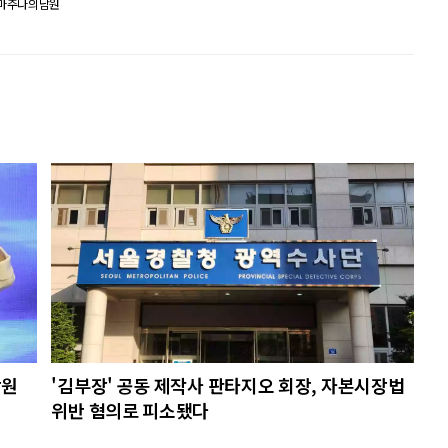
마주나의남원
당원
'김부장' 공동 제작사 판타지오 회장, 자본시장법
위반 혐의로 피소됐다