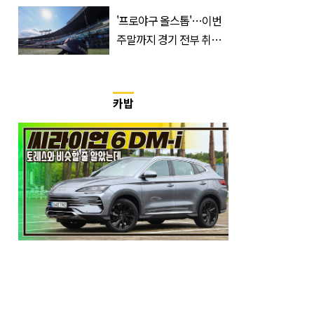
간, 장소, 볼 수 있는 곳은?
'프로야구 올스톱'…이번
주말까지 경기 전부 취소,
무슨 일?
카밥