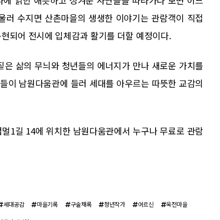
나에 얽힌 애틋하고 정겨운 사연들을 따라가다 보면 어느
아울러 수지면 산촌마을의 생생한 이야기는 관람객이 직접
구현되어 전시에 입체감과 활기를 더할 예정이다.
짙은 삶의 무늬와 청년들의 에너지가 만나 새로운 가치를
민들이 남원다움관에 들러 세대를 아우르는 따뜻한 교감의
검멀1길 14에 위치한 남원다움관에서 누구나 무료로 관람
세대공감
마을기록
구술채록
청년작가
어르신
옥전마을