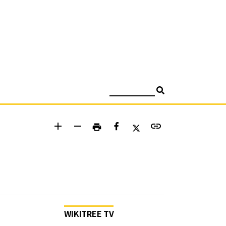
검색
add
remove
link
print
WIKITREE TV