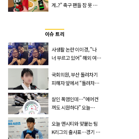
게..?” 축구 팬들 잠 못 들
게 할 테라의 역대급 이벤
트
이슈 트리
사생활 논란 이이경, "나
너 부르고 있어" 해외 여배
우와 스킨십 근황 포착
국회의원, 부산 돌려차기
피해자 앞에서 “돌려차기
한 번 하죠?”
살인 폭염인데…“에어컨
꺼도 시원하다” 오늘
26∼28도에 머문 ‘이곳’
오늘 맨시티와 맞붙는 팀
K리그의 출사표…경기 시