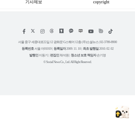
기사제보
copyright
저
페
인
위
틱
작
이
스
키
톡
권
스
타
트
서울 중구 세종대로22길 12 광화문 G스퀘어 12층 (주)소셜뉴스 | 02-3789-8900
정
북
그
리
보
등록번호
서울 아01019 |
등록일자
2009. 11. 10 |
최초 발행일
2010. 02. 02
램
유
튜
발행인
이동기 |
편집인
채석원 |
청소년 보호 책임자
손기영
브
© Social News Co., Ltd. All Right Reserved.