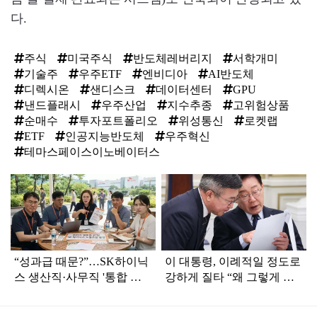
다.
주식
미국주식
반도체레버리지
서학개미
기술주
우주ETF
엔비디아
AI반도체
디렉시온
샌디스크
데이터센터
GPU
낸드플래시
우주산업
지수추종
고위험상품
순매수
투자포트폴리오
위성통신
로켓랩
ETF
인공지능반도체
우주혁신
테마스페이스이노베이터스
탑
라
인
“성과급 때문?”…SK하이닉
이 대통령, 이례적일 정도로
스 생산직·사무직 '통합 노
강하게 질타 “왜 그렇게 한
조' 준비
것이냐”