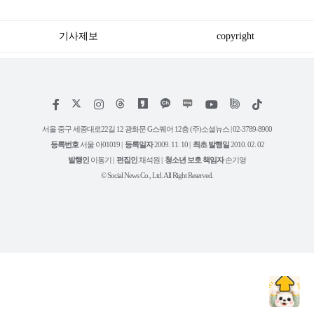
나오는 이유
가족 등 7명 병원행
기사제보
copyright
저
페
인
위
틱
작
이
스
키
톡
권
스
타
트
서울 중구 세종대로22길 12 광화문 G스퀘어 12층 (주)소셜뉴스 | 02-3789-8900
정
북
그
리
보
등록번호
서울 아01019 |
등록일자
2009. 11. 10 |
최초 발행일
2010. 02. 02
램
유
튜
발행인
이동기 |
편집인
채석원 |
청소년 보호 책임자
손기영
브
© Social News Co., Ltd. All Right Reserved.