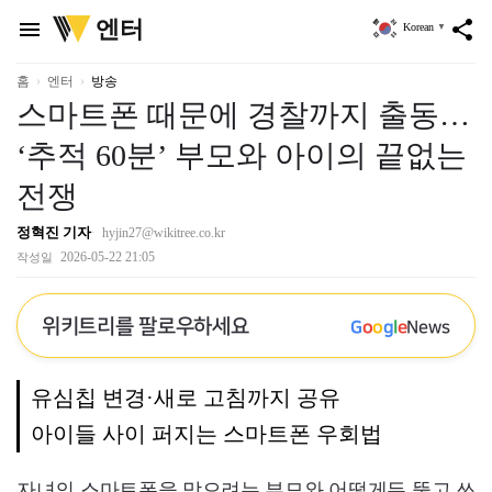
위
엔터
menu
share
Korean
▼
키
트
리
홈
엔터
방송
스마트폰 때문에 경찰까지 출동…
‘추적 60분’ 부모와 아이의 끝없는
전쟁
정혁진 기자
hyjin27@wikitree.co.kr
2026-05-22 21:05
작성일
위키트리를 팔로우하세요
G
o
o
g
l
e
News
유심칩 변경·새로 고침까지 공유
아이들 사이 퍼지는 스마트폰 우회법
자녀의 스마트폰을 막으려는 부모와 어떻게든 뚫고 쓰