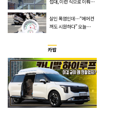
접대, 이런 식으로 이뤄졌
다
살인 폭염인데…“에어컨
꺼도 시원하다” 오늘
26∼28도에 머문 ‘이곳’
카밥