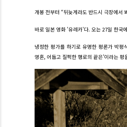
개봉 전부터 “뒤늦게라도 반드시 극장에서 봐
바로 일본 영화 '유레카'다. 오는 27일 한국
냉정한 평가를 하기로 유명한 평론가 박평식이
영혼, 어둡고 질퍽한 행로의 끝은'이라는 평