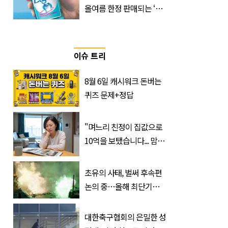
올여름 한정 판매되는 ‘최
저 칼로리 소주’ 나왔다
이슈 트리
8월 6일 캐시워크 돈버는
퀴즈 문제+정답
"며느리 친정이 집값으로
10억을 보탰습니다... 맘이
불편하네요"
초유의 사태, 벌써 후속편
논의 중…올해 최단기간
400만 돌파 성공한 ‘영화’
정체
대한축구협회의 은밀한 성