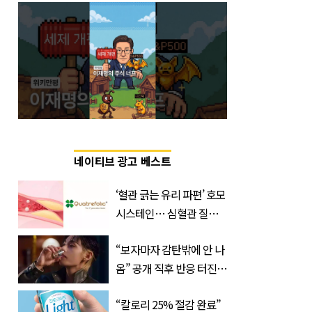
네이티브 광고 베스트
‘혈관 긁는 유리 파편’ 호모
시스테인… 심혈관 질환
으로 사망 위험 부른다
“보자마자 감탄밖에 안 나
옴” 공개 직후 반응 터진
진로 뷔 캠페인 영상
“칼로리 25% 절감 완료”