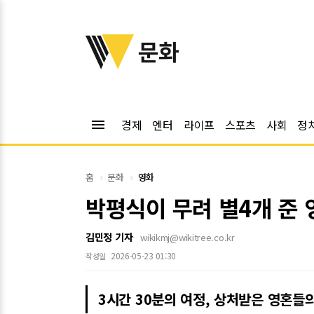
위키트리
문화
menu
경제
엔터
라이프
스포츠
사회
정
홈
문화
영화
박평식이 무려 별4개 준 영
김민정 기자
wikikmj@wikitree.co.kr
2026-05-23 01:30
작성일
3시간 30분의 여정, 상처받은 영혼들