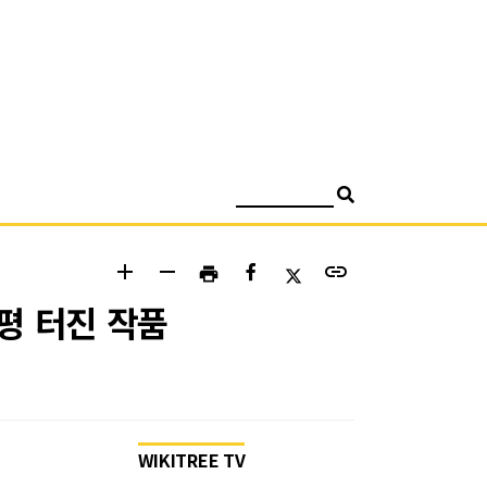
검색
add
remove
link
print
호평 터진 작품
WIKITREE TV