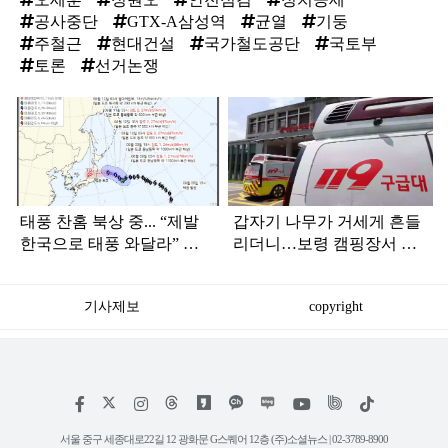
공사중단
GTX-A삼성역
균열
기둥
주철근
현대건설
국가철도공단
국토부
토론
선거논쟁
탑
라
인
태풍 찬홈 북상 중... “제발
갑자기 나무가 거세게 흔들
한국으로 태풍 와달라” 말
리더니…보령 캠핑장서 일
나오는 이유
가족 등 7명 병원행
기사제보
copyright
저
페
인
위
틱
작
이
스
키
톡
권
스
타
트
서울 중구 세종대로22길 12 광화문 G스퀘어 12층 (주)소셜뉴스 | 02-3789-8900
정