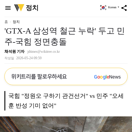
위
정치
menu
share
Korean
▼
키
트
리
홈
정치
'GTX-A 삼성역 철근 누락' 두고 민
주-국힘 정면충돌
채석원 기자
jdtimes@wikitree.co.kr
2026-05-24 09:59
작성일
위키트리를 팔로우하세요
G
o
o
g
l
e
News
국힘 "정원오 구하기 관건선거" vs 민주 "오세
훈 반성 기미 없어"