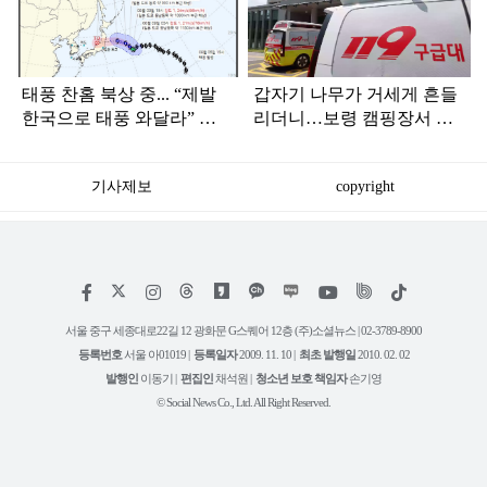
인
태풍 찬홈 북상 중... “제발
갑자기 나무가 거세게 흔들
한국으로 태풍 와달라” 말
리더니…보령 캠핑장서 일
나오는 이유
가족 등 7명 병원행
기사제보
copyright
저
페
인
위
틱
작
이
스
키
톡
권
스
타
트
서울 중구 세종대로22길 12 광화문 G스퀘어 12층 (주)소셜뉴스 | 02-3789-8900
정
북
그
리
보
등록번호
서울 아01019 |
등록일자
2009. 11. 10 |
최초 발행일
2010. 02. 02
램
유
튜
발행인
이동기 |
편집인
채석원 |
청소년 보호 책임자
손기영
브
© Social News Co., Ltd. All Right Reserved.