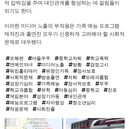
적 압박감을 주며 대인관계를 형성하는 데 걸림돌이
되기도 한다.
이러한 미디어 노출의 부작용은 가족 예능 프로그램
제작진과 출연진 모두가 신중하게 고려해야 할 사회적
문제로 대두됐다.
조혜련
아들우주
중학교자퇴
학교폭력
연예인자녀
미디어노출
방황
검정고시
워킹홀리데이
유명인가족
정서보호
사회적문제
방송출연
자퇴
또래괴롭힘
성장기심리
가족예능
정서적보호
우주
학교괴롭힘
유학
아동심리
중학교
진로
게임분야
성장기아동
대인관계
예능프로그램
자아형성
청소년심리
적응문제
사회진출
탑
라