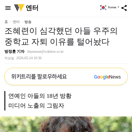
위
엔터
menu
share
Korean
▼
키
트
리
홈
엔터
방송
조혜련이 심각했던 아들 우주의
중학교 자퇴 이유를 털어놨다
방정훈 기자
bluemoon@wikitree.co.kr
2026-05-24 10:36
작성일
위키트리를 팔로우하세요
G
o
o
g
l
e
News
연예인 아들의 18년 방황
미디어 노출의 그림자