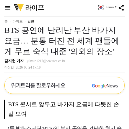
위
라이프
menu
share
Korean
▼
키
트
리
홈
라이프
일반
BTS 공연에 난리난 부산 바가지
요금… 분통 터진 전 세계 팬들에
게 무료 숙식 내준 '의외의 장소'
김지현 기자
jiihyun1217@wikitree.co.kr
2026-05-24 17:18
작성일
위키트리를 팔로우하세요
G
o
o
g
l
e
News
BTS 콘서트 앞두고 바가지 요금에 따뜻한 손
길 모여
그룹 방탄소년단(BTS)의 부산 공연을 겨냥한 현지 숙