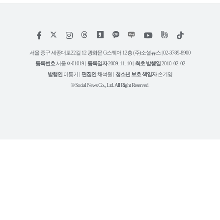
저
페
인
위
틱
작
이
스
키
톡
권
스
타
트
서울 중구 세종대로22길 12 광화문 G스퀘어 12층 (주)소셜뉴스 | 02-3789-8900
정
북
그
리
보
등록번호
서울 아01019 |
등록일자
2009. 11. 10 |
최초 발행일
2010. 02. 02
램
유
튜
발행인
이동기 |
편집인
채석원 |
청소년 보호 책임자
손기영
브
© Social News Co., Ltd. All Right Reserved.