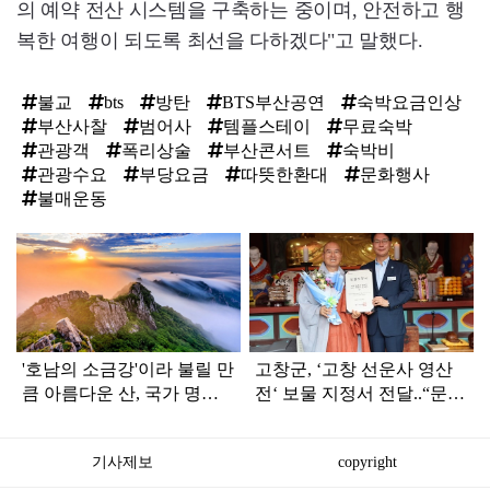
의 예약 전산 시스템을 구축하는 중이며, 안전하고 행
복한 여행이 되도록 최선을 다하겠다"고 말했다.
불교
bts
방탄
BTS부산공연
숙박요금인상
부산사찰
범어사
템플스테이
무료숙박
관광객
폭리상술
부산콘서트
숙박비
관광수요
부당요금
따뜻한환대
문화행사
불매운동
탑
라
인
'호남의 소금강'이라 불릴 만
고창군, ‘고창 선운사 영산
큼 아름다운 산, 국가 명승
전‘ 보물 지정서 전달..“문화
된다
유산 제 가치 찾도록 총력”
기사제보
copyright