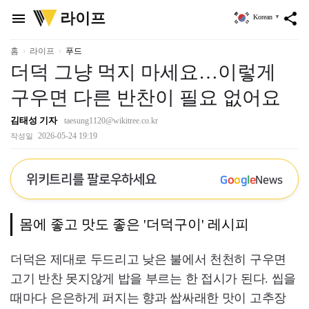
위
라이프
menu
share
Korean
▼
키
트
리
홈
라이프
푸드
더덕 그냥 먹지 마세요…이렇게
구우면 다른 반찬이 필요 없어요
김태성 기자
taesung1120@wikitree.co.kr
2026-05-24 19:19
작성일
위키트리를 팔로우하세요
G
o
o
g
l
e
News
몸에 좋고 맛도 좋은 '더덕구이' 레시피
더덕은 제대로 두드리고 낮은 불에서 천천히 구우면
고기 반찬 못지않게 밥을 부르는 한 접시가 된다. 씹을
때마다 은은하게 퍼지는 향과 쌉싸래한 맛이 고추장