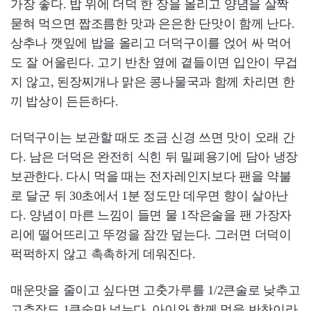
가장 좋다. 밥 위에 더덕 한 장을 올리고 양념을 살짝
묻혀 먹으면 짭조름한 맛과 은은한 단맛이 함께 난다.
상추나 깻잎에 밥을 올리고 더덕구이를 얹어 싸 먹어
도 잘 어울린다. 고기 반찬 옆에 곁들이면 입안이 무겁
지 않고, 된장찌개나 맑은 콩나물국과 함께 차리면 한
끼 밥상이 든든하다.
더덕구이는 보관할 때도 조금 신경 쓰면 맛이 오래 간
다. 남은 더덕은 완전히 식힌 뒤 밀폐용기에 담아 냉장
보관한다. 다시 먹을 때는 전자레인지보다 팬을 약불
로 달군 뒤 30초에서 1분 정도만 데우면 향이 살아난
다. 양념이 마른 느낌이 들면 물 1작은술을 팬 가장자
리에 떨어뜨리고 뚜껑을 잠깐 덮는다. 그러면 더덕이
퍽퍽하지 않고 촉촉하게 데워진다.
매운맛을 줄이고 싶다면 고춧가루를 1/2큰술로 낮추고
고추장도 1큰술만 넣는다. 아이와 함께 먹을 반찬이라