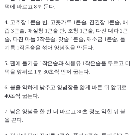
덕에 바르고 8분 둔다.
4. 고추장 1큰술 반, 고춧가루 1큰술, 진간장 1큰술, 배
즙 3큰술, 매실청 1큰술 반, 조청 1큰술, 다진 대파 2큰
술, 다진 마늘 2작은술, 맛술 1큰술, 깨소금 1큰술, 들
기름 1작은술을 섞어 양념장을 만든다.
5. 팬에 들기름 1작은술과 식용유 1작은술을 두르고 더
덕을 앞뒤로 1분 30초씩 먼저 굽는다.
6. 불을 약하게 낮추고 양념장을 얇게 바른 뒤 앞뒤로
40초씩 굽는다.
7. 남은 양념을 한 번 더 바르고 30초 정도 익힌 뒤 불
을 끈다.