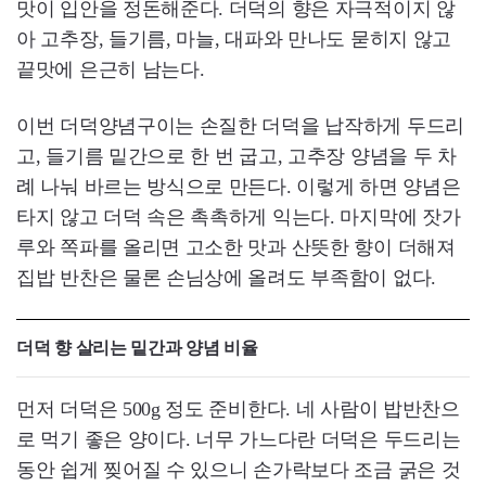
맛이 입안을 정돈해준다. 더덕의 향은 자극적이지 않
아 고추장, 들기름, 마늘, 대파와 만나도 묻히지 않고
끝맛에 은근히 남는다.
이번 더덕양념구이는 손질한 더덕을 납작하게 두드리
고, 들기름 밑간으로 한 번 굽고, 고추장 양념을 두 차
례 나눠 바르는 방식으로 만든다. 이렇게 하면 양념은
타지 않고 더덕 속은 촉촉하게 익는다. 마지막에 잣가
루와 쪽파를 올리면 고소한 맛과 산뜻한 향이 더해져
집밥 반찬은 물론 손님상에 올려도 부족함이 없다.
더덕 향 살리는 밑간과 양념 비율
먼저 더덕은 500g 정도 준비한다. 네 사람이 밥반찬으
로 먹기 좋은 양이다. 너무 가느다란 더덕은 두드리는
동안 쉽게 찢어질 수 있으니 손가락보다 조금 굵은 것