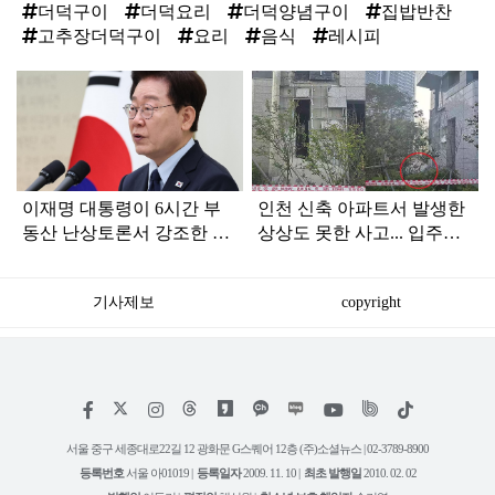
더덕구이
더덕요리
더덕양념구이
집밥반찬
고추장더덕구이
요리
음식
레시피
탑
라
인
이재명 대통령이 6시간 부
인천 신축 아파트서 발생한
동산 난상토론서 강조한 내
상상도 못한 사고... 입주민
용... 13일 최종 대책 발표되
아닌 사람들마저 '충격'
나
기사제보
copyright
저
페
인
위
틱
작
이
스
키
톡
권
스
타
트
서울 중구 세종대로22길 12 광화문 G스퀘어 12층 (주)소셜뉴스 | 02-3789-8900
정
북
그
리
보
등록번호
서울 아01019 |
등록일자
2009. 11. 10 |
최초 발행일
2010. 02. 02
램
유