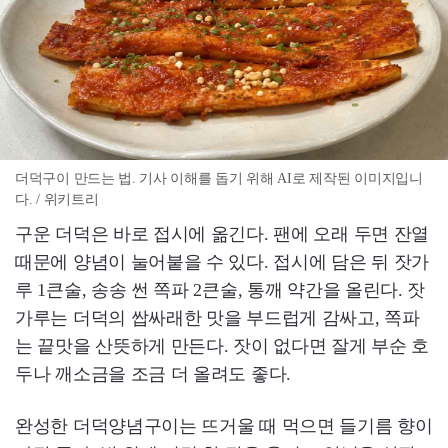
더덕구이 만드는 법. 기사 이해를 돕기 위해 AI로 제작된 이미지입니
다. / 위키트리
구운 더덕은 바로 접시에 옮긴다. 팬에 오래 두면 잔열
때문에 양념이 눌어붙을 수 있다. 접시에 담은 뒤 잣가
루 1큰술, 송송 썬 쪽파 2큰술, 통깨 약간을 올린다. 잣
가루는 더덕의 쌉싸래한 맛을 부드럽게 감싸고, 쪽파
는 끝맛을 산뜻하게 만든다. 잣이 없다면 잘게 부순 호
두나 깨소금을 조금 더 올려도 좋다.
완성한 더덕양념구이는 뜨거울 때 먹으면 들기름 향이