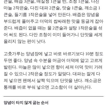
큰술, 배즙 3큰술, 매실청 1큰술 반, 조청 1큰술, 다진
마늘 2작은술, 다진 대파 2큰술, 맛술 1큰술, 깨소금 1
큰술, 들기름 1작은술을 넣어 만든다. 배즙은 양념을
부드럽게 풀어주고 더덕의 쌉싸래한 맛을 둥글게 잡아
준다. 배즙이 없을 때는 물 2큰술과 설탕 1작은술을 섞
어 써도 된다. 다만 조청이 이미 들어가니 단맛을 세게
올리지 않는 편이 낫다.
고춧가루는 양념장에 넣고 바로 바르기보다 10분 정도
두면 좋다. 양념 속 수분을 머금어 더덕에 얇고 고르게
발린다. 마늘은 많이 넣으면 향이 세져 더덕 맛이 가려
질 수 있으니 2작은술 정도가 알맞다. 대파는 잘게 다
져 넣으면 팬에서 살짝 익으며 단맛을 낸다. 깨소금은
통깨를 바로 부숴 넣으면 고소함이 더 살아난다.
양념이 타지 않게 굽는 순서