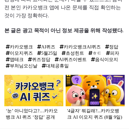
전 본인 카카오뱅크 앱에 나온 문제를 직접 확인하는
것이 가장 정확하다.
본 글은 광고 목적이 아닌 정보 제공을 위해 작성됐다.
카카오뱅크
AI퀴즈
카카오뱅크AI퀴즈
정답
이모지퀴즈
5월25일
초성힌트
ㅎㄷ
피자
앱테크
퀴즈정답
AI퀴즈이벤트
음식이모지
부처님오신날
대체공휴일
탑
라
인
‘눈’ 아니었다고?…카카오
'4글자' 뭐길래?...카카오뱅
뱅크 AI 퀴즈 ‘정답’ 공개
크 AI 이모지 퀴즈 (8월 9일)