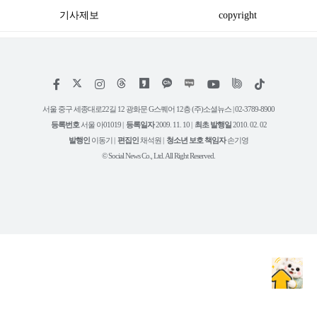
기사제보
copyright
저
페
인
위
틱
작
이
스
키
톡
권
스
타
트
서울 중구 세종대로22길 12 광화문 G스퀘어 12층 (주)소셜뉴스 | 02-3789-8900
정
북
그
리
보
등록번호
서울 아01019 |
등록일자
2009. 11. 10 |
최초 발행일
2010. 02. 02
램
유
튜
발행인
이동기 |
편집인
채석원 |
청소년 보호 책임자
손기영
브
© Social News Co., Ltd. All Right Reserved.