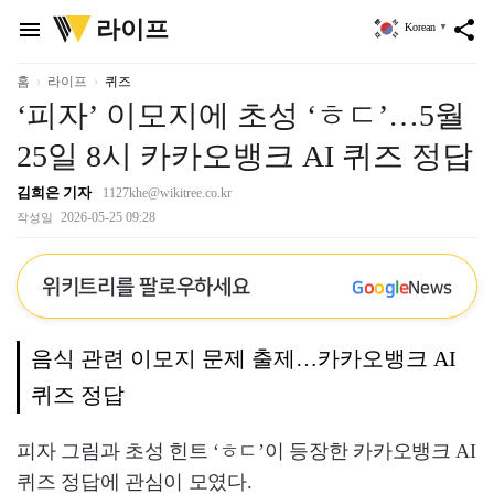
위
라이프
menu
share
Korean
▼
키
트
리
홈
라이프
퀴즈
‘피자’ 이모지에 초성 ‘ㅎㄷ’…5월
25일 8시 카카오뱅크 AI 퀴즈 정답
김희은 기자
1127khe@wikitree.co.kr
2026-05-25 09:28
작성일
위키트리를 팔로우하세요
G
o
o
g
l
e
News
음식 관련 이모지 문제 출제…카카오뱅크 AI
퀴즈 정답
피자 그림과 초성 힌트 ‘ㅎㄷ’이 등장한 카카오뱅크 AI
퀴즈 정답에 관심이 모였다.