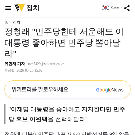
위
정치
menu
share
Korean
▼
키
트
리
홈
정치
정청래 "민주당한테 서운해도 이
대통령 좋아하면 민주당 뽑아달
라"
유민재 기자
toto7429@wikitree.co.kr
2026-05-25 15:02
작성일
위키트리를 팔로우하세요
G
o
o
g
l
e
News
"이재명 대통령을 좋아하고 지지한다면 민주
당 후보 이원택을 선택해달라"
정청래 더불어민주당 대표가 6·3 지방선거를 9일 앞둔