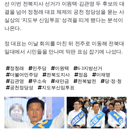
선 이번 전북지사 선거가 이원택·김관영 두 후보의 대
결을 넘어 정청래 대표 체제의 공천 정당성을 묻는 사
실상의 '지도부 신임투표' 성격을 띠게 됐다는 분석이
나온다.
정 대표는 이날 회의를 마친 뒤 전주로 이동해 전북대
일대에서 시민들을 만나며 막판 표심 잡기에 나섰다.
정청래
민주당
이원택
6·3지방선거
더불어민주당
전북도지사
정읍
이재명
김관영
무소속
새만금
전북발전
당·정·청
공천정당성
지도부신임투표
탑
라
인