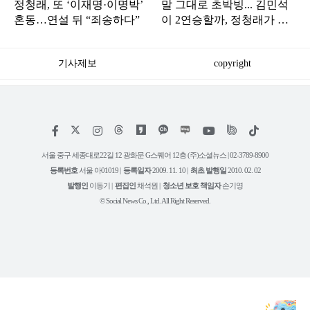
정청래, 또 ‘이재명·이명박’
말 그대로 초박빙... 김민석
혼동…연설 뒤 “죄송하다”
이 2연승할까, 정청래가 재
역전할까
기사제보
copyright
저
페
인
위
틱
작
이
스
키
톡
권
스
타
트
서울 중구 세종대로22길 12 광화문 G스퀘어 12층 (주)소셜뉴스 | 02-3789-8900
정
북
그
리
보
등록번호
서울 아01019 |
등록일자
2009. 11. 10 |
최초 발행일
2010. 02. 02
램
유
튜
발행인
이동기 |
편집인
채석원 |
청소년 보호 책임자
손기영
브
© Social News Co., Ltd. All Right Reserved.