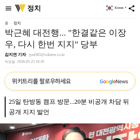
위
정치
menu
share
Korean
▼
키
트
리
홈
정치
박근혜 대전행... "한결같은 이장
우, 다시 한번 지지" 당부
김지연 기자
jyed365@wikitree.co.kr
2026-05-25 16:10
작성일
위키트리를 팔로우하세요
G
o
o
g
l
e
News
25일 탄방동 캠프 방문...20분 비공개 차담 뒤
공개 지지 발언