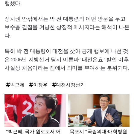
행했다.
정치권 안팎에서는 박 전 대통령의 이번 방문을 두고
보수층 결집을 겨냥한 상징적 메시지라는 해석이 나온
다.
특히 박 전 대통령이 대전을 찾아 공개 행보에 나선 것
은 2006년 지방선거 당시 이른바 ‘대전은요’ 발언 이후
사실상 처음이라는 점에서 의미를 부여하는 분위기다.
박근혜
이장우
대전시장선거
탑
라
인
"박근혜, 국가 원로로서 어
목포시 “국립의대·대학병원