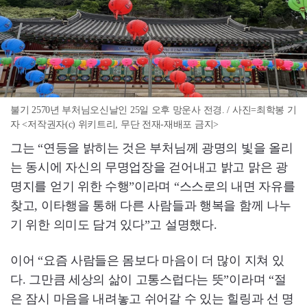
불기 2570년 부처님오신날인 25일 오후 망운사 전경. / 사진=최학봉 기
자 <저작권자(c) 위키트리, 무단 전재-재배포 금지>
그는 “연등을 밝히는 것은 부처님께 광명의 빛을 올리
는 동시에 자신의 무명업장을 걷어내고 밝고 맑은 광
명지를 얻기 위한 수행”이라며 “스스로의 내면 자유를
찾고, 이타행을 통해 다른 사람들과 행복을 함께 나누
기 위한 의미도 담겨 있다”고 설명했다.
이어 “요즘 사람들은 몸보다 마음이 더 많이 지쳐 있
다. 그만큼 세상의 삶이 고통스럽다는 뜻”이라며 “절
은 잠시 마음을 내려놓고 쉬어갈 수 있는 힐링과 선 명