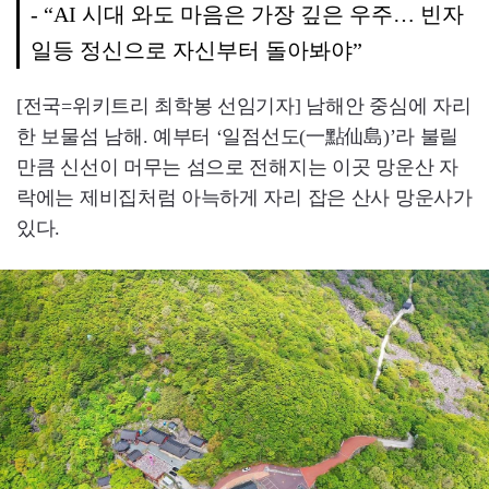
- “AI 시대 와도 마음은 가장 깊은 우주… 빈자
일등 정신으로 자신부터 돌아봐야”
[전국=위키트리 최학봉 선임기자] 남해안 중심에 자리
한 보물섬 남해. 예부터 ‘일점선도(一點仙島)’라 불릴
만큼 신선이 머무는 섬으로 전해지는 이곳 망운산 자
락에는 제비집처럼 아늑하게 자리 잡은 산사 망운사가
있다.