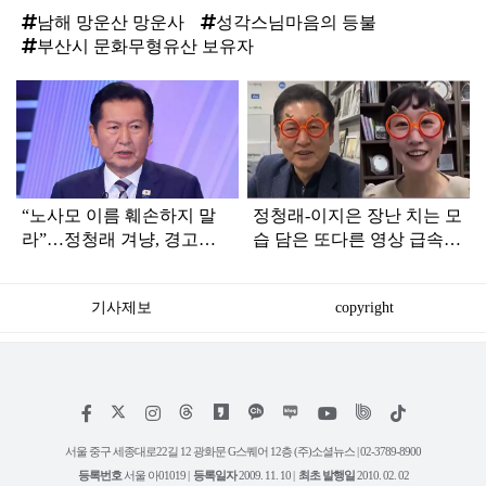
남해 망운산 망운사
성각스님마음의 등불
부산시 문화무형유산 보유자
탑
라
인
“노사모 이름 훼손하지 말
정청래-이지은 장난 치는 모
라”…정청래 겨냥, 경고장
습 담은 또다른 영상 급속
세게 날린 인물 정체
확산
기사제보
copyright
저
페
인
위
틱
작
이
스
키
톡
권
스
타
트
서울 중구 세종대로22길 12 광화문 G스퀘어 12층 (주)소셜뉴스 | 02-3789-8900
정
북
그
리
보
등록번호
서울 아01019 |
등록일자
2009. 11. 10 |
최초 발행일
2010. 02. 02
램
유