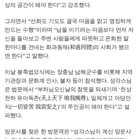
상의 공간이 돼야 한다”고 강조했다.
그러면서 “선화도 기도도 결국 마음을 맑고 명징하게
만드는 수행”이라며 “남을 이기려는 마음보다 먼저 자
신을 돌아보고 주변 사람들에게 따뜻하고 온화한 말
한마디를 건네는 화과동체(和過同體)의 사회가 됐으
면 한다”고 말했다.
이날 봉축법요식에는 장충남 남해군수를 비롯해 지역
기관장과 문화계 인사, 불자 등이 참석했다. 성각스님
은 법문에서 “부처님오신날의 참뜻을 되새기며 ‘천상
천하 유아독존(天上天下 唯我獨尊), 일체개고 아당안
지(一切皆苦 我當安之)’의 주인공이 돼야 한다”고 설
파했다.
망운사를 찾은 한 방문객은 “성각스님이 계신 망운사