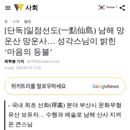
위
사회
menu
share
Korean
▼
키
트
리
홈
사회
일반
[단독]일점선도(一點仙島) 남해 망
운산 망운사… 성각스님이 밝힌
‘마음의 등불’
최학봉 기자
hb7070@wikitree.co.kr
2026-05-25 17:41
작성일
위키트리를 팔로우하세요
G
o
o
g
l
e
News
- 국내 최초 선화(禪畵) 분야 부산시 문화무형
유산 보유자… 수행과 예술로 남해 산사 지켜
온 큰스님