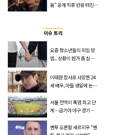
옴” 공개 직후 반응 터진
진로 뷔 캠페인 영상
이슈 트리
요즘 청소년들의 피임 방
법... 상황이 뭔가 좀 심각
한 것 같다
이태원 참사로 사망한 24
세 배우, 아들 생일에 눈물
쏟은 어머니
서울 전역이 폭염 최고 단
계…급기야 야구 경기까
지 취소
벤투 오른팔 세르지우 “벤