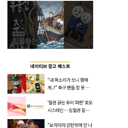
네이티브 광고 베스트
“내 목소리가 쏘니 형에
게..?” 축구 팬들 잠 못 들
게 할 테라의 역대급 이벤
‘혈관 긁는 유리 파편’ 호모
트
시스테인… 심혈관 질환
으로 사망 위험 부른다
“보자마자 감탄밖에 안 나