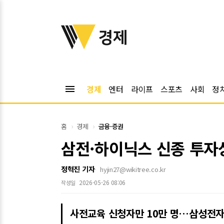
위키트리
경제
menu
경제
엔터
라이프
스포츠
사회
정
홈
경제
금융·증권
삼전·하이닉스 신종 투자
정혁진 기자
hyjin27@wikitree.co.kr
2026-05-26 08:06
작성일
사전교육 신청자만 10만 명…삼성전자·