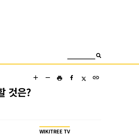
검색
add
remove
link
print
할 것은?
WIKITREE TV