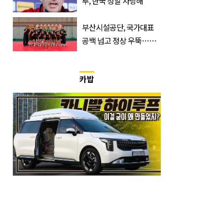
투, 한국 정말 사랑해”
부산시설공단, 국가대표
공백 넘고 정상 우뚝…디
비전리그 우승컵 품었다
카밥