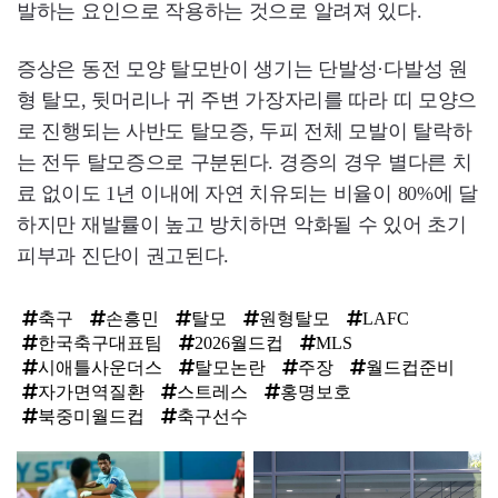
발하는 요인으로 작용하는 것으로 알려져 있다.
증상은 동전 모양 탈모반이 생기는 단발성·다발성 원
형 탈모, 뒷머리나 귀 주변 가장자리를 따라 띠 모양으
로 진행되는 사반도 탈모증, 두피 전체 모발이 탈락하
는 전두 탈모증으로 구분된다. 경증의 경우 별다른 치
료 없이도 1년 이내에 자연 치유되는 비율이 80%에 달
하지만 재발률이 높고 방치하면 악화될 수 있어 초기
피부과 진단이 권고된다.
축구
손흥민
탈모
원형탈모
LAFC
한국축구대표팀
2026월드컵
MLS
시애틀사운더스
탈모논란
주장
월드컵준비
자가면역질환
스트레스
홍명보호
북중미월드컵
축구선수
탑
라