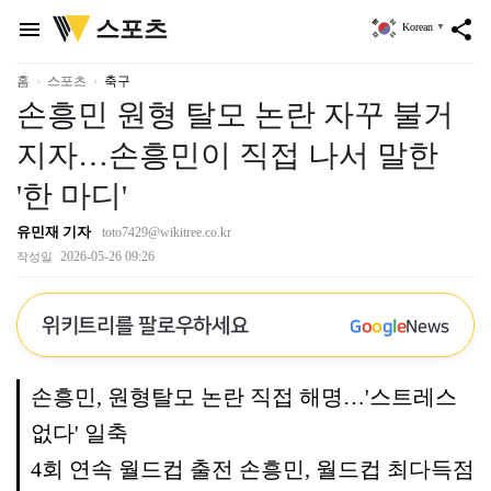
위
스포츠
menu
share
Korean
▼
키
트
리
홈
스포츠
축구
손흥민 원형 탈모 논란 자꾸 불거
지자…손흥민이 직접 나서 말한
'한 마디'
유민재 기자
toto7429@wikitree.co.kr
2026-05-26 09:26
작성일
위키트리를 팔로우하세요
G
o
o
g
l
e
News
손흥민, 원형탈모 논란 직접 해명…'스트레스
없다' 일축
4회 연속 월드컵 출전 손흥민, 월드컵 최다득점