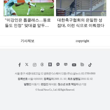
인
"이강인은 톱클래스…동료
대한축구협회의 은밀한 성
들도 인정" 맞대결 앞두고
접대, 이런 식으로 이뤄졌다
극찬 날린 '맨시티 축구 선
수'
기사제보
copyright
저
페
인
위
틱
작
이
스
키
톡
권
스
타
트
서울 중구 세종대로22길 12 광화문 G스퀘어 12층 (주)소셜뉴스 | 02-3789-8900
정
북
그
리
보
등록번호
서울 아01019 |
등록일자
2009. 11. 10 |
최초 발행일
2010. 02. 02
램
유
튜
발행인
이동기 |
편집인
채석원 |
청소년 보호 책임자
손기영
브
© Social News Co., Ltd. All Right Reserved.