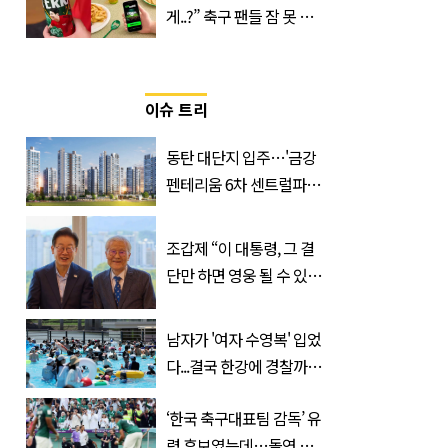
게..?” 축구 팬들 잠 못 들
게 할 테라의 역대급 이벤
트
이슈 트리
동탄 대단지 입주…'금강
펜테리움 6차 센트럴파크'
무순위 청약 시작, 분양가
는?
조갑제 “이 대통령, 그 결
단만 하면 영웅 될 수 있
다”
남자가 '여자 수영복' 입었
다...결국 한강에 경찰까지
출동 (+사진)
‘한국 축구대표팀 감독’ 유
력 후보였는데…돌연 코