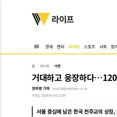
위키트리
라이프
menu
경제
엔터
라이프
스포츠
사회
정
홈
라이프
여행
거대하고 웅장하다…120여
양주영 기자
zoo123@wikitree.co.kr
2026-05-26 12:09
작성일
서울 중심에 남은 한국 천주교의 상징,