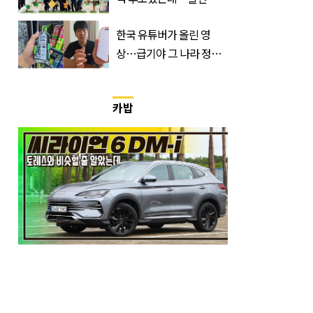
트디부아르 지휘봉 잡은
한국 유튜버가 올린 영
‘거장’
상…급기야 그 나라 정부
가 실제로 움직였다
카밥