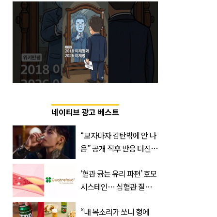
네이티브 광고 베스트
“보자마자 감탄밖에 안 나
옴” 공개 직후 반응 터진
진로 뷔 캠페인 영상
‘혈관 긁는 유리 파편’ 호모
시스테인… 심혈관 질환
으로 사망 위험 부른다
“내 목소리가 쏘니 형에