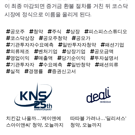
이 최종 마감되면 증거금 환불 절차를 거친 뒤 코스닥
시장에 정식으로 이름을 올리게 된다.
공모주
청약
주식
상장
피스피스스튜디오
코스닥상장
공모주청약
공모가
기관투자자수요예측
일반투자자청약
패션기업
의류제조
벤처기업
상장기업
공모금액
영업이익
매출액
당기순이익
투자설명서
기관투자자
수요예측
일반청약
패션의류
실적
경쟁률
증권신고서
탑
라
인
치킨값 나올까…'케이앤에
따따블 가려나…'딜리셔스'
스아이앤씨' 청약, 오늘까지
청약, 오늘까지