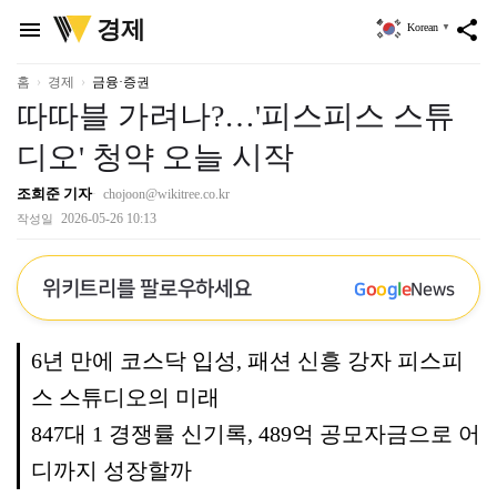
위
경제
menu
share
Korean
▼
키
트
리
홈
경제
금융·증권
따따블 가려나?…'피스피스 스튜
디오' 청약 오늘 시작
조희준 기자
chojoon@wikitree.co.kr
2026-05-26 10:13
작성일
위키트리를 팔로우하세요
G
o
o
g
l
e
News
6년 만에 코스닥 입성, 패션 신흥 강자 피스피
스 스튜디오의 미래
847대 1 경쟁률 신기록, 489억 공모자금으로 어
디까지 성장할까