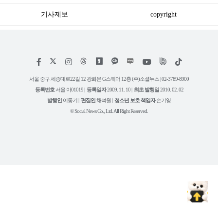
기사제보
copyright
저
페
인
위
틱
작
이
스
키
톡
권
스
타
트
서울 중구 세종대로22길 12 광화문 G스퀘어 12층 (주)소셜뉴스 | 02-3789-8900
정
북
그
리
보
등록번호
서울 아01019 |
등록일자
2009. 11. 10 |
최초 발행일
2010. 02. 02
램
유
튜
발행인
이동기 |
편집인
채석원 |
청소년 보호 책임자
손기영
브
© Social News Co., Ltd. All Right Reserved.