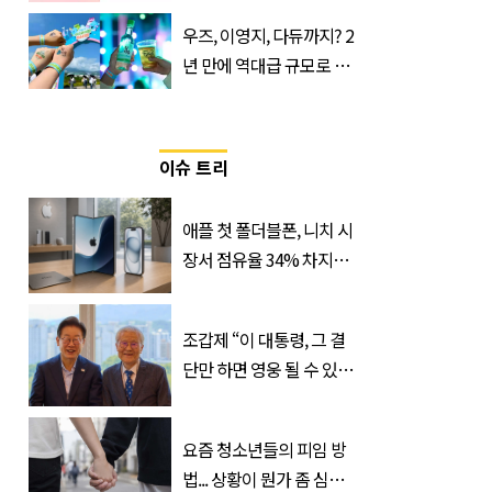
으로 사망 위험 부른다
우즈, 이영지, 다듀까지? 2
년 만에 역대급 규모로 돌
아온 ‘이슬라이브 페스티
벌’
이슈 트리
애플 첫 폴더블폰, 니치 시
장서 점유율 34% 차지할
듯
조갑제 “이 대통령, 그 결
단만 하면 영웅 될 수 있
다”
요즘 청소년들의 피임 방
법... 상황이 뭔가 좀 심각