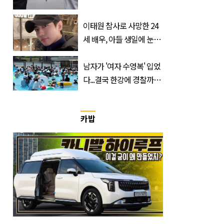
한 것 같다
이태원 참사로 사망한 24
세 배우, 아들 생일에 눈물
쏟은 어머니
남자가 '여자 수영복' 입었
다...결국 한강에 경찰까지
출동 (+사진)
카밥