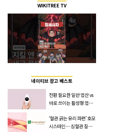
WIKITREE TV
네이티브 광고 베스트
전환 필요한 일반 엽산 vs
바로 쓰이는 활성형 엽
산… 차이는?
‘혈관 긁는 유리 파편’ 호모
‘Quatrefolic®’ 주목
시스테인… 심혈관 질환