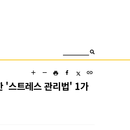
검색
add
remove
link
print
 '스트레스 관리법' 1가