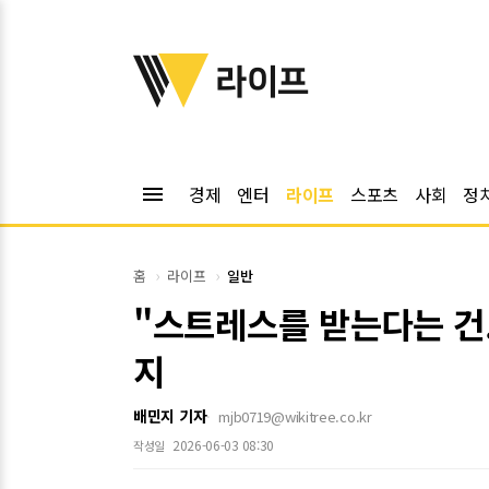
위키트리
라이프
menu
경제
엔터
라이프
스포츠
사회
정
홈
라이프
일반
"스트레스를 받는다는 건.
지
배민지 기자
mjb0719@wikitree.co.kr
2026-06-03 08:30
작성일