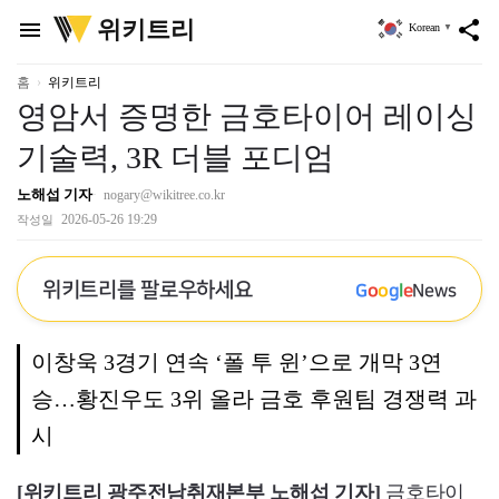
위
위키트리
menu
share
Korean
▼
키
트
리
홈
위키트리
영암서 증명한 금호타이어 레이싱
기술력, 3R 더블 포디엄
노해섭 기자
nogary@wikitree.co.kr
2026-05-26 19:29
작성일
위키트리를 팔로우하세요
G
o
o
g
l
e
News
이창욱 3경기 연속 ‘폴 투 윈’으로 개막 3연
승…황진우도 3위 올라 금호 후원팀 경쟁력 과
시
[위키트리 광주전남취재본부 노해섭 기자]
금호타이