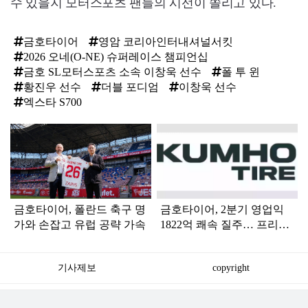
수 있을지 모터스포츠 팬들의 시선이 쏠리고 있다.
금호타이어
영암 코리아인터내셔널서킷
2026 오네(O-NE) 슈퍼레이스 챔피언십
금호 SL모터스포츠 소속 이창욱 선수
폴 투 윈
황진우 선수
더블 포디엄
이창욱 선수
엑스타 S700
탑
라
인
금호타이어, 폴란드 축구 명
금호타이어, 2분기 영업익
가와 손잡고 유럽 공략 가속
1822억 쾌속 질주… 프리미
엄 시장 정조준
기사제보
copyright