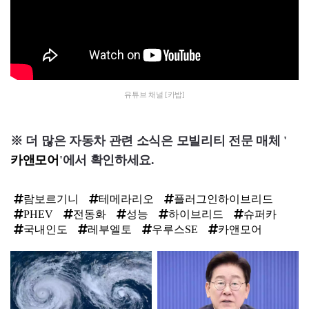
유튜브 채널 [카밥]
※ 더 많은 자동차 관련 소식은 모빌리티 전문 매체 '
카앤모어
'에서 확인하세요.
람보르기니
테메라리오
플러그인하이브리드
PHEV
전동화
성능
하이브리드
슈퍼카
국내인도
레부엘토
우루스SE
카앤모어
탑
라
인