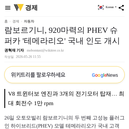
위
경제
menu
share
Korean
▼
키
트
리
홈
경제
자동차
람보르기니, 920마력의 PHEV 슈
퍼카 '테메라리오' 국내 인도 개시
권혁재 기자
mobomtaxi@wikitree.co.kr
2026-05-26 11:55
작성일
위키트리를 팔로우하세요
G
o
o
g
l
e
News
V8 트윈터보 엔진과 3개의 전기모터 탑재… 최
대 회전수 1만 rpm
26일 오토모빌리 람보르기니의 두 번째 고성능 플러그
인 하이브리드(PHEV) 모델 테메라리오가 국내 고객