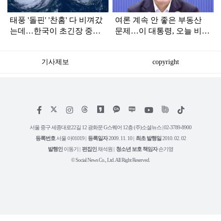
태풍 '돌핀' '찬홈' 다 비껴갔
여론 계속 안 좋은 부동산
는데…한국이 초긴장 중인
문제…이 대통령, 오늘 비공
이유
개로 ‘이것’ 진행한다
기사제보
copyright
저
페
인
위
틱
작
이
스
키
톡
권
스
타
트
서울 중구 세종대로22길 12 광화문 G스퀘어 12층 (주)소셜뉴스 | 02-3789-8900
정
북
그
리
보
등록번호
서울 아01019 |
등록일자
2009. 11. 10 |
최초 발행일
2010. 02. 02
램
유
튜
발행인
이동기 |
편집인
채석원 |
청소년 보호 책임자
손기영
브
© Social News Co., Ltd. All Right Reserved.