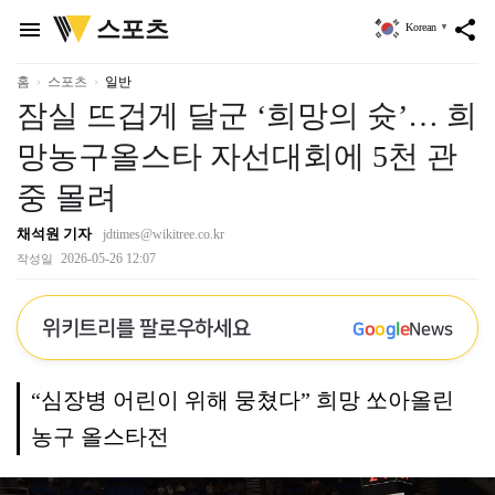
위
스포츠
menu
share
Korean
▼
키
트
리
홈
스포츠
일반
잠실 뜨겁게 달군 ‘희망의 슛’… 희
망농구올스타 자선대회에 5천 관
중 몰려
채석원 기자
jdtimes@wikitree.co.kr
2026-05-26 12:07
작성일
위키트리를 팔로우하세요
G
o
o
g
l
e
News
“심장병 어린이 위해 뭉쳤다” 희망 쏘아올린
농구 올스타전