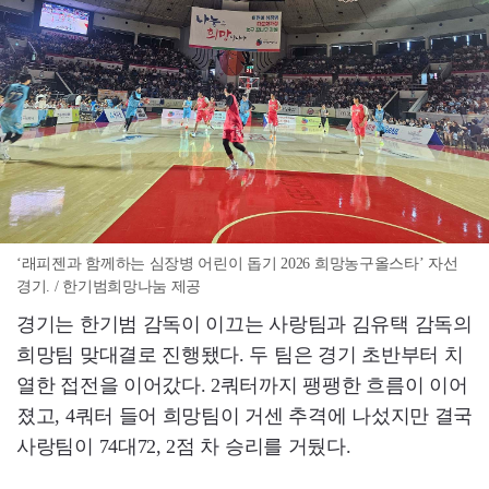
‘래피젠과 함께하는 심장병 어린이 돕기 2026 희망농구올스타’ 자선
경기. / 한기범희망나눔 제공
경기는 한기범 감독이 이끄는 사랑팀과 김유택 감독의
희망팀 맞대결로 진행됐다. 두 팀은 경기 초반부터 치
열한 접전을 이어갔다. 2쿼터까지 팽팽한 흐름이 이어
졌고, 4쿼터 들어 희망팀이 거센 추격에 나섰지만 결국
사랑팀이 74대72, 2점 차 승리를 거뒀다.