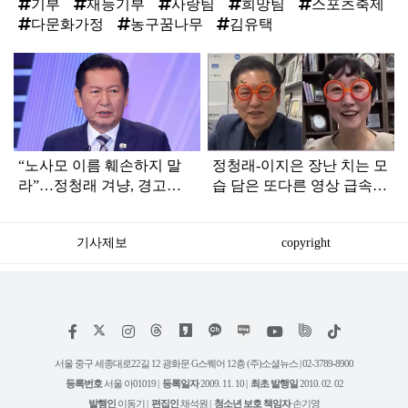
기부
재능기부
사랑팀
희망팀
스포츠축제
다문화가정
농구꿈나무
김유택
탑
라
인
“노사모 이름 훼손하지 말
정청래-이지은 장난 치는 모
라”…정청래 겨냥, 경고장
습 담은 또다른 영상 급속
세게 날린 인물 정체
확산
기사제보
copyright
저
페
인
위
틱
작
이
스
키
톡
권
스
타
트
서울 중구 세종대로22길 12 광화문 G스퀘어 12층 (주)소셜뉴스 | 02-3789-8900
정
북
그
리
보
등록번호
서울 아01019 |
등록일자
2009. 11. 10 |
최초 발행일
2010. 02. 02
램
유
튜
발행인
이동기 |
편집인
채석원 |
청소년 보호 책임자
손기영