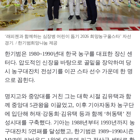
‘래피젠과 함께하는 심장병 어린이 돕기 2026 희망농구올스타’ 자선
경기. / 한기범희망나눔 제공
한기범은 1980~1990년대 한국 농구를 대표한 장신 센
터다. 압도적인 신장을 바탕으로 골밑을 장악하며 당
시 농구대잔치 전성기를 이끈 스타 선수 가운데 한 명
으로 꼽힌다.
명지고와 중앙대를 거친 그는 대학 시절 김유택과 함
께 중앙대 5관왕을 이끌었고, 이후 기아자동차 농구단
에 입단해 허재·강동희·김유택 등과 함께 ‘허동택’ 전
성시대를 구축했다. 기아는 1988년부터 1993년까지 농
구대잔치 5연패를 달성했고, 한기범은 1989~1990시즌
MVP와 리바운드 1위에 오르며 리그 정상급 센터로 활