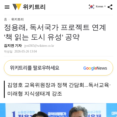
위
위키트리
menu
share
Korean
▼
키
트
리
홈
위키트리
정용래, 독서국가 프로젝트 연계
'책 읽는 도시 유성' 공약
김지연 기자
jyed365@wikitree.co.kr
2026-05-26 13:04
작성일
위키트리를 팔로우하세요
G
o
o
g
l
e
News
김영호 교육위원장과 정책 간담회...독서교육·
미래형 지식생태계 강조