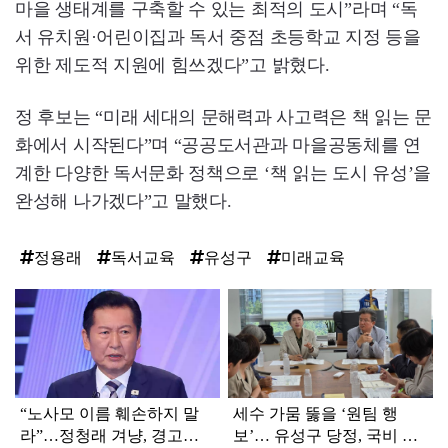
마을 생태계를 구축할 수 있는 최적의 도시”라며 “독
서 유치원·어린이집과 독서 중점 초등학교 지정 등을
위한 제도적 지원에 힘쓰겠다”고 밝혔다.
정 후보는 “미래 세대의 문해력과 사고력은 책 읽는 문
화에서 시작된다”며 “공공도서관과 마을공동체를 연
계한 다양한 독서문화 정책으로 ‘책 읽는 도시 유성’을
완성해 나가겠다”고 말했다.
정용래
독서교육
유성구
미래교육
탑
라
인
“노사모 이름 훼손하지 말
세수 가뭄 뚫을 ‘원팀 행
라”…정청래 겨냥, 경고장
보’… 유성구 당정, 국비 확