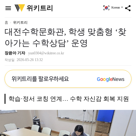
위
위키트리
menu
share
Korean
▼
키
트
리
홈
위키트리
대전수학문화관, 학생 맞춤형 ‘찾
아가는 수학상담’ 운영
장윤아 기자
yun0304@wikitree.co.kr
2026-05-26 13:32
작성일
위키트리를 팔로우하세요
G
o
o
g
l
e
News
학습·정서 코칭 연계… 수학 자신감 회복 지원