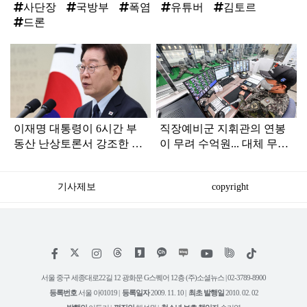
사단장
국방부
폭염
유튜버
김토르
드론
탑
라
인
이재명 대통령이 6시간 부
직장예비군 지휘관의 연봉
동산 난상토론서 강조한 내
이 무려 수억원... 대체 무슨
용... 13일 최종 대책 발표되
일?
나
기사제보
copyright
저
페
인
위
틱
작
이
스
키
톡
권
스
타
트
서울 중구 세종대로22길 12 광화문 G스퀘어 12층 (주)소셜뉴스 | 02-3789-8900
정
북
그
리
보
등록번호
서울 아01019 |
등록일자
2009. 11. 10 |
최초 발행일
2010. 02. 02
램
유