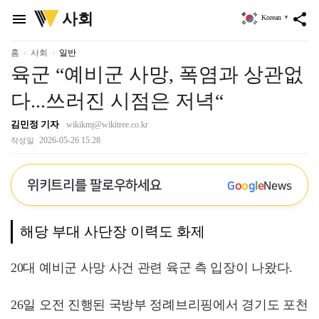
위
사회
menu
share
Korean
▼
키
트
리
홈
사회
일반
육군 “예비군 사망, 폭염과 상관없
다...쓰러진 시점은 저녁“
김민정 기자
wikikmj@wikitree.co.kr
2026-05-26 15:28
작성일
위키트리를 팔로우하세요
G
o
o
g
l
e
News
해당 부대 사단장 이력도 화제
20대 예비군 사망 사건 관련 육군 측 입장이 나왔다.
26일 오전 진행된 국방부 정례브리핑에서 경기도 포천