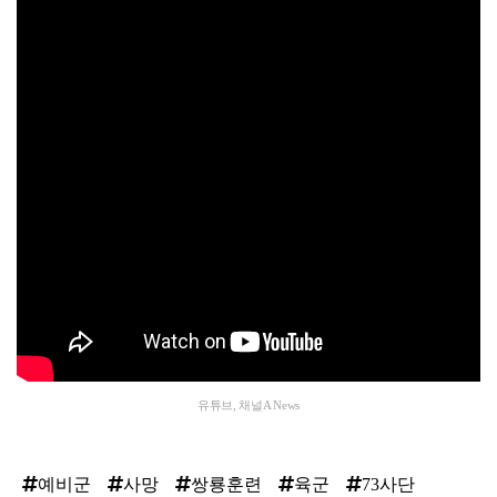
유튜브, 채널A News
예비군
사망
쌍룡훈련
육군
73사단