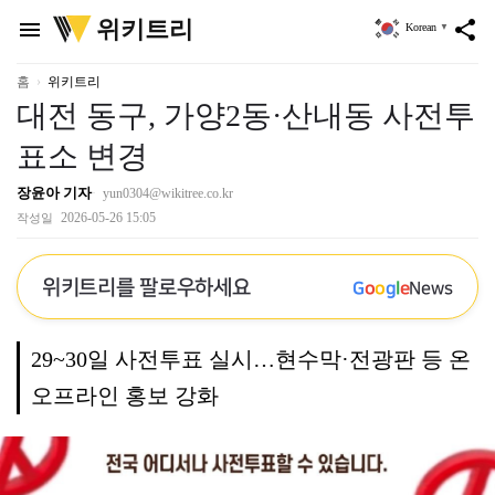
위
위키트리
menu
share
Korean
▼
키
트
리
홈
위키트리
대전 동구, 가양2동·산내동 사전투
표소 변경
장윤아 기자
yun0304@wikitree.co.kr
2026-05-26 15:05
작성일
위키트리를 팔로우하세요
G
o
o
g
l
e
News
29~30일 사전투표 실시…현수막·전광판 등 온
오프라인 홍보 강화