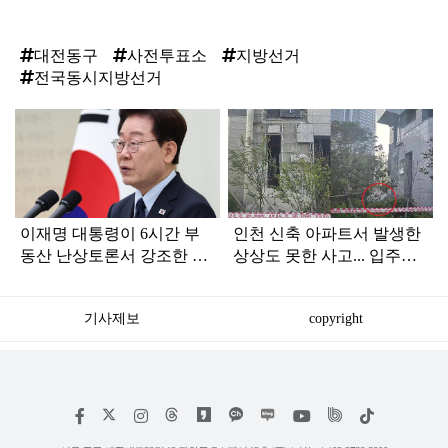
대전동구
사전투표소
지방선거
전국동시지방선거
탑
라
인
이재명 대통령이 6시간 부
인천 신축 아파트서 발생한
동산 난상토론서 강조한 내
상상도 못한 사고... 입주민
용... 13일 최종 대책 발표되
아닌 사람들마저 '충격'
나
기사제보
copyright
저
페
인
위
틱
작
이
스
키
톡
권
스
타
트