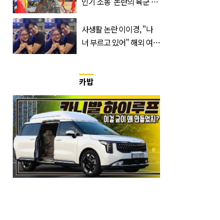
인기 소동' 논란의 육군 1
군단장, 결국 이렇게 됐다
사생활 논란 이이경, "나
너 부르고 있어" 해외 여배
우와 스킨십 근황 포착
카밥