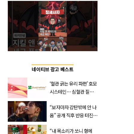
네이티브 광고 베스트
‘혈관 긁는 유리 파편’ 호모
시스테인… 심혈관 질환
으로 사망 위험 부른다
“보자마자 감탄밖에 안 나
옴” 공개 직후 반응 터진
진로 뷔 캠페인 영상
“내 목소리가 쏘니 형에