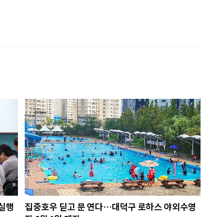
…실행
집중호우 딛고 문 연다…대덕구 로하스 야외수영