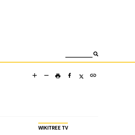
검색
add
remove
link
print
WIKITREE TV