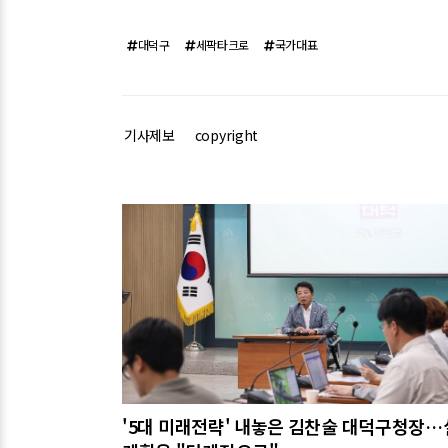
대덕구
세팍타크로
국가대표
기사제보
copyright
관련기사
'5대 미래전략' 내놓은 김찬술 대덕구청장