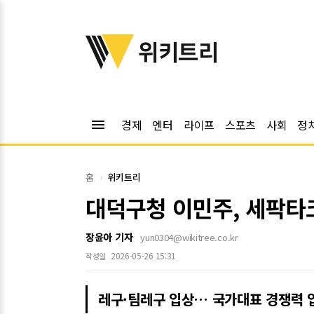
위키트리
위키트리
menu
경제
엔터
라이프
스포츠
사회
정
홈
위키트리
대덕구청 이민주, 세팍타
장윤아 기자
yun0304@wikitree.co.kr
2026-05-26 15:31
작성일
레구·팀레구 입상… 국가대표 경쟁력 