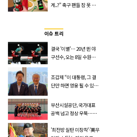
게..?” 축구 팬들 잠 못 들
게 할 테라의 역대급 이벤
트
이슈 트리
결국 '이별'… 20년 뛴 야
구선수, 오는 8일 수원서
마지막 선언
조갑제 “이 대통령, 그 결
단만 하면 영웅 될 수 있
다”
부산시설공단, 국가대표
공백 넘고 정상 우뚝…디
비전리그 우승컵 품었다
'최전방 실탄 미장착'·'美무