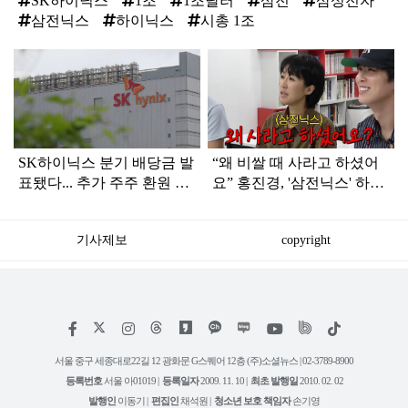
SK하이닉스
1조
1조달러
삼전
삼성전자
삼전닉스
하이닉스
시총 1조
탑
라
인
SK하이닉스 분기 배당금 발
“왜 비쌀 때 사라고 하셨어
표됐다... 추가 주주 환원 방
요” 홍진경, '삼전닉스' 하락
안도 3분기 안에 공개
에 원망
기사제보
copyright
저
페
인
위
틱
작
이
스
키
톡
권
스
타
트
서울 중구 세종대로22길 12 광화문 G스퀘어 12층 (주)소셜뉴스 | 02-3789-8900
정
북
그
리
보
등록번호
서울 아01019 |
등록일자
2009. 11. 10 |
최초 발행일
2010. 02. 02
램
유
튜
발행인
이동기 |
편집인
채석원 |
청소년 보호 책임자
손기영