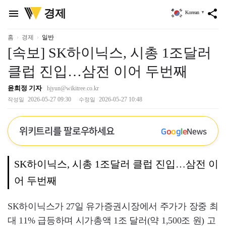
위
경제
menu
share
Korean
▼
키
트
리
홈
경제
일반
[속보] SK하이닉스, 시총 1조달러
클럽 진입…삼전 이어 두번째
윤희정 기자
hjyun@wikitree.co.kr
2026-05-27 09:30
2026-05-27 10:48
작성일
수정일
위키트리를 팔로우하세요
G
o
o
g
l
e
News
SK하이닉스, 시총 1조달러 클럽 진입…삼전 이
어 두번째
SK하이닉스가 27일 유가증권시장에서 주가가 장중 최
대 11% 급등하며 시가총액 1조 달러(약 1,500조 원) 고