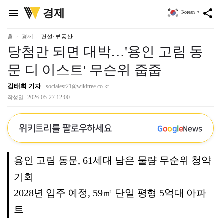
위
경제
menu
share
Korean
▼
키
트
리
홈
경제
건설·부동산
당첨만 되면 대박…'용인 고림 동
문 디 이스트' 무순위 줍줍
김태희 기자
socialest21@wikitree.co.kr
2026-05-27 12:00
작성일
위키트리를 팔로우하세요
G
o
o
g
l
e
News
용인 고림 동문, 61세대 남은 물량 무순위 청약
기회
2028년 입주 예정, 59㎡ 단일 평형 5억대 아파
트