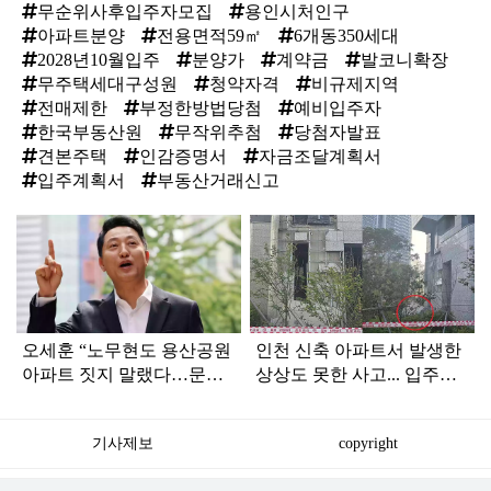
무순위사후입주자모집
용인시처인구
아파트분양
전용면적59㎡
6개동350세대
2028년10월입주
분양가
계약금
발코니확장
무주택세대구성원
청약자격
비규제지역
전매제한
부정한방법당첨
예비입주자
한국부동산원
무작위추첨
당첨자발표
견본주택
인감증명서
자금조달계획서
입주계획서
부동산거래신고
탑
라
인
오세훈 “노무현도 용산공원
인천 신축 아파트서 발생한
아파트 짓지 말랬다…문재
상상도 못한 사고... 입주민
인 철학에도 어긋나”
아닌 사람들마저 '충격'
기사제보
copyright