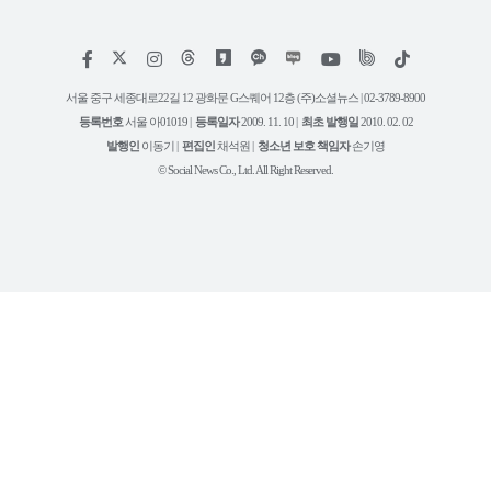
저
페
인
위
틱
작
이
스
키
톡
권
스
타
트
서울 중구 세종대로22길 12 광화문 G스퀘어 12층 (주)소셜뉴스 | 02-3789-8900
정
북
그
리
보
등록번호
서울 아01019 |
등록일자
2009. 11. 10 |
최초 발행일
2010. 02. 02
램
유
튜
발행인
이동기 |
편집인
채석원 |
청소년 보호 책임자
손기영
브
© Social News Co., Ltd. All Right Reserved.