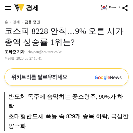
위
경제
menu
share
Korean
▼
키
트
리
홈
경제
금융·증권
코스피 8228 안착…9% 오른 시가
총액 상승률 1위는?
조희준 기자
chojoon@wikitree.co.kr
2026-05-27 15:41
작성일
위키트리를 팔로우하세요
G
o
o
g
l
e
News
반도체 독주에 숨막히는 중소형주, 90%가 하
락
초대형반도체 폭등 속 829개 종목 하락, 극심한
양극화