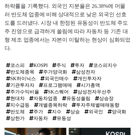
하락률을 기록했다. 외국인 지분율은 26.38%에 머물
러 반도체 업종에 비해 상대적으로 낮은 외국인 선호
도를 드러냈다. 시장 내 한정된 유동성이 반도체 주도
주 진영으로 급격하게 쏠림에 따라 자동차 등 기존 대
형 제조 업종에서는 자본이 이탈하는 현상이 심화되었
다.
코스피
KOSPI
주식
투자
코스피지수
반도체종목
주가양극화
삼성전자
SK하이닉스
외국인매수
개인투자자
기관투자자
프로그램매매
시가총액
주가수익비율
SK스퀘어
삼성전자우선주
현대차
자동차업종
유동성쏠림
상승장
지수급등
개별종목하락
투자주체별매매동향
반도체
주가
지수
상승
외국인
양극화
상한가
자동차
유동성
탑