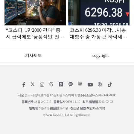
라
인
“코스피, 1만2000 간다” 증
코스피 6296.38 마감…시총
시 급락에도 '긍정적인' 전망
대형주 중 가장 큰 하락세를
나온 이유
보인 곳 어디?
기사제보
copyright
저
페
인
위
틱
작
이
스
키
톡
권
스
타
트
서울 중구 세종대로22길 12 광화문 G스퀘어 12층 (주)소셜뉴스 | 02-3789-8900
정
북
그
리
보
등록번호
서울 아01019 |
등록일자
2009. 11. 10 |
최초 발행일
2010. 02. 02
램
유
튜
발행인
이동기 |
편집인
채석원 |
청소년 보호 책임자
손기영
브
© Social News Co., Ltd. All Right Reserved.