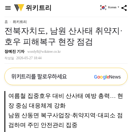
위
위키트리
menu
share
Korean
▼
키
트
리
홈
위키트리
전북자치도, 남원 산사태 취약지·
호우 피해복구 현장 점검
장예진 기자
wordy8@wikitree.co.kr
2026-05-27 18:44
작성일
위키트리를 팔로우하세요
G
o
o
g
l
e
News
여름철 집중호우 대비 산사태 예방 총력… 현
장 중심 대응체계 강화
남원 산동면 복구사업장·취약지역·대피소 점
검하며 주민 안전관리 집중