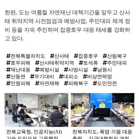
한편, 도는 여름철 자연재난 대책기간을 앞두고 산사
태 취약지역 사전점검과 예방사업, 주민대피 체계 정
비 등을 지속 추진하며 집중호우 대응 태세를 강화하
고 있다.
전북특별자치도
산사태
집중호우
산림복구
호우피해
산사태취약지역
토석류
주민대피
재난대응
예방시설
사방시설
남원시
산동면
우기대비
대피소
비상연락망
인명피해
자연재해
피해복구
도민안전
탑
라
인
전북교육청, 인공지능(AI)
전북자치도, 폭염·가뭄 대응
기술 도입으로 교육행정 대
총력… 긴급대책회의 개최