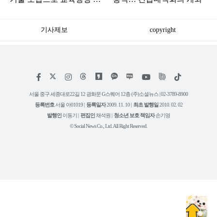
전환
기사제보
copyright
저
페
인
위
틱
작
이
스
키
톡
권
스
타
트
서울 중구 세종대로22길 12 광화문 G스퀘어 12층 (주)소셜뉴스 | 02-3789-8900
정
북
그
리
보
등록번호
서울 아01019 |
등록일자
2009. 11. 10 |
최초 발행일
2010. 02. 02
램
유
튜
발행인
이동기 |
편집인
채석원 |
청소년 보호 책임자
손기영
브
© Social News Co., Ltd. All Right Reserved.