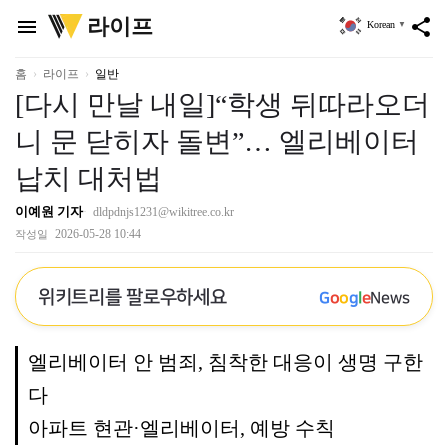
위
라이프
menu
share
Korean
▼
키
트
리
홈
라이프
일반
[다시 만날 내일]“학생 뒤따라오더
니 문 닫히자 돌변”… 엘리베이터
납치 대처법
이예원 기자
dldpdnjs1231@wikitree.co.kr
2026-05-28 10:44
작성일
위키트리를 팔로우하세요
G
o
o
g
l
e
News
엘리베이터 안 범죄, 침착한 대응이 생명 구한
다
아파트 현관·엘리베이터, 예방 수칙