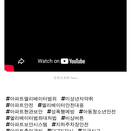
유튜브 KBS News
아파트엘리베이터범죄
미성년자약취
아파트안전
엘리베이터안전대응
아파트현관보안
성폭행예방
아동청소년안전
엘리베이터범죄대처법
비상버튼
아파트보안시스템
지하주차장안전
아파트출입관리
CCTV감시
긴급신고