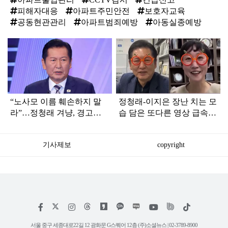
피해자대응
아파트주민안전
보호자교육
공동현관관리
아파트범죄예방
아동실종예방
탑
라
인
“노사모 이름 훼손하지 말
정청래-이지은 장난 치는 모
라”…정청래 겨냥, 경고장
습 담은 또다른 영상 급속
세게 날린 인물 정체
확산
기사제보
copyright
저
페
인
위
틱
작
이
스
키
톡
권
스
타
트
서울 중구 세종대로22길 12 광화문 G스퀘어 12층 (주)소셜뉴스 | 02-3789-8900
정