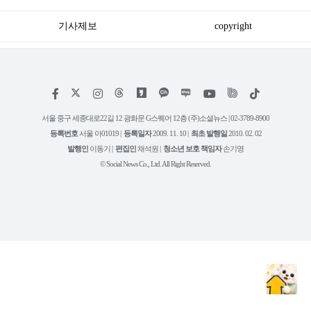
기사제보
copyright
저
페
인
위
틱
작
이
스
키
톡
권
스
타
트
서울 중구 세종대로22길 12 광화문 G스퀘어 12층 (주)소셜뉴스 | 02-3789-8900
정
북
그
리
보
등록번호
서울 아01019 |
등록일자
2009. 11. 10 |
최초 발행일
2010. 02. 02
램
유
튜
발행인
이동기 |
편집인
채석원 |
청소년 보호 책임자
손기영
브
© Social News Co., Ltd. All Right Reserved.