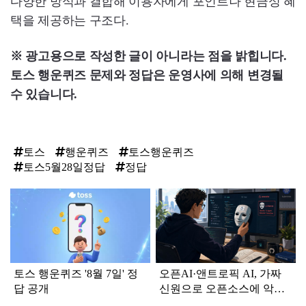
다양한 방식과 결합해 이용자에게 포인트나 현금성 혜
택을 제공하는 구조다.
※ 광고용으로 작성한 글이 아니라는 점을 밝힙니다.
토스 행운퀴즈 문제와 정답은 운영사에 의해 변경될
수 있습니다.
토스
행운퀴즈
토스행운퀴즈
토스5월28일정답
정답
탑
라
인
토스 행운퀴즈 '8월 7일' 정
오픈AI·앤트로픽 AI, 가짜
답 공개
신원으로 오픈소스에 악성
코드 시도