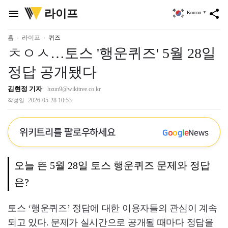
위
라이프
menu
share
Korean
▼
키
트
리
홈
라이프
퀴즈
ㅊㅇㅅ…토스 '행운퀴즈' 5월 28일
정답 공개됐다
김현정 기자
hzun9@wikitree.co.kr
2026-05-28 10:53
작성일
위키트리를 팔로우하세요
G
o
o
g
l
e
News
오늘 뜬 5월 28일 토스 행운퀴즈 문제와 정답
은?
토스 ‘행운퀴즈’ 정답에 대한 이용자들의 관심이 계속
되고 있다. 문제가 실시간으로 공개될 때마다 정답을