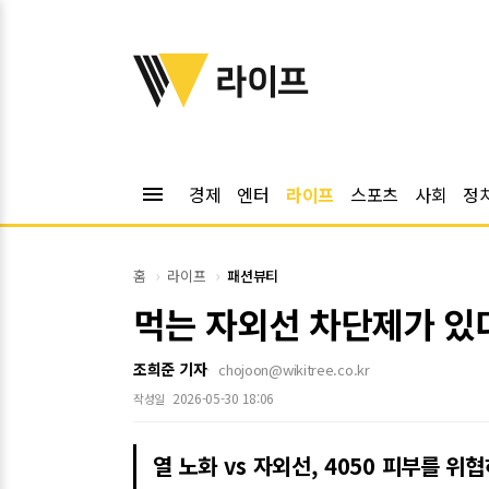
위키트리
라이프
menu
경제
엔터
라이프
스포츠
사회
정
홈
라이프
패션뷰티
먹는 자외선 차단제가 있
조희준 기자
chojoon@wikitree.co.kr
2026-05-30 18:06
작성일
열 노화 vs 자외선, 4050 피부를 위