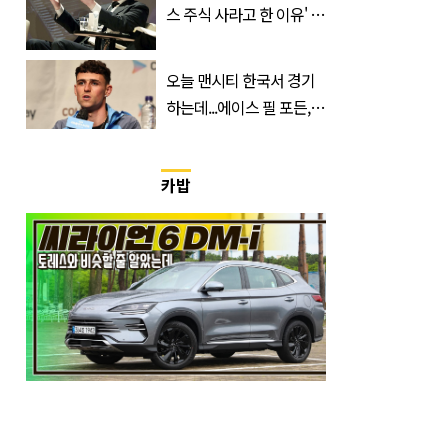
스 주식 사라고 한 이유' 글
급속 확산
오늘 맨시티 한국서 경기
하는데...에이스 필 포든,
이강인 향해 '깜짝 발언'
카밥