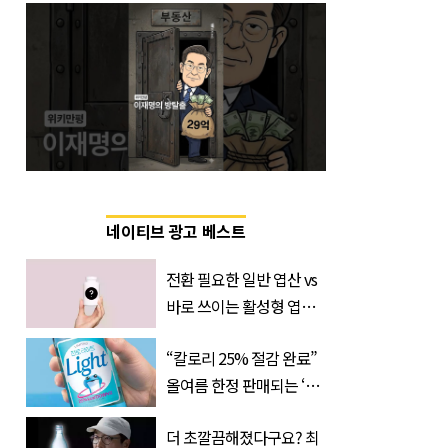
네이티브 광고 베스트
전환 필요한 일반 엽산 vs
바로 쓰이는 활성형 엽
산… 차이는?
“칼로리 25% 절감 완료”
‘Quatrefolic®’ 주목
올여름 한정 판매되는 ‘최
저 칼로리 소주’ 나왔다
더 초깔끔해졌다구요? 최