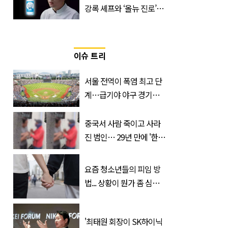
강록 셰프와 ‘올뉴 진로’의
만남
이슈 트리
서울 전역이 폭염 최고 단
계…급기야 야구 경기까
지 취소
중국서 사람 죽이고 사라
진 범인… 29년 만에 '한
국'에서 덜미 잡혔다
요즘 청소년들의 피임 방
법... 상황이 뭔가 좀 심각
한 것 같다
'최태원 회장이 SK하이닉