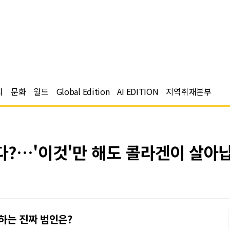
치
문화
월드
Global Edition
AI EDITION
지역취재본부
다?…'이것'만 해도 콜라겐이 살아
협하는 진짜 범인은?