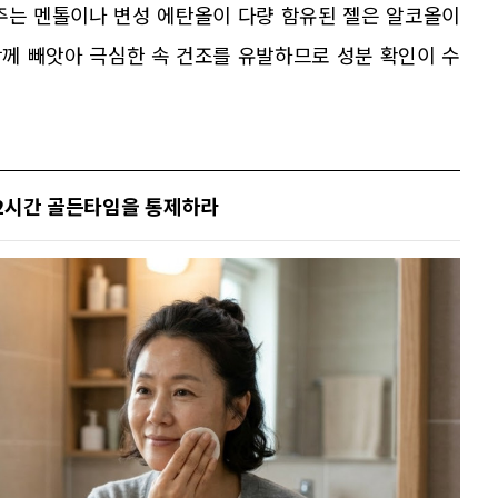
주는 멘톨이나 변성 에탄올이 다량 함유된 젤은 알코올이
께 빼앗아 극심한 속 건조를 유발하므로 성분 확인이 수
 72시간 골든타임을 통제하라