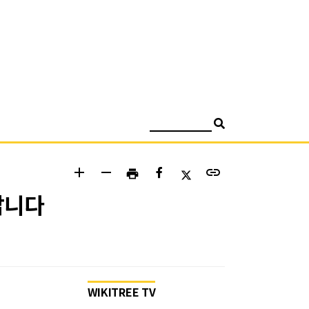
검색
add
remove
link
print
납니다
WIKITREE TV