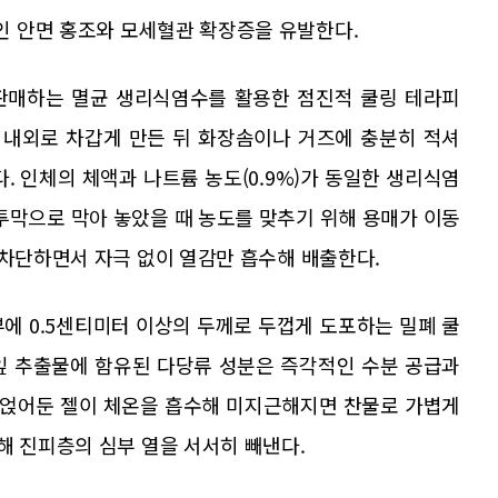
 안면 홍조와 모세혈관 확장증을 유발한다.
판매하는 멸균 생리식염수를 활용한 점진적 쿨링 테라피
도 내외로 차갑게 만든 뒤 화장솜이나 거즈에 충분히 적셔
. 인체의 체액과 나트륨 농도(0.9%)가 동일한 생리식염
투막으로 막아 놓았을 때 농도를 맞추기 위해 용매가 이동
 차단하면서 자극 없이 열감만 흡수해 배출한다.
에 0.5센티미터 이상의 두께로 두껍게 도포하는 밀폐 쿨
잎 추출물에 함유된 다당류 성분은 즉각적인 수분 공급과
에 얹어둔 젤이 체온을 흡수해 미지근해지면 찬물로 가볍게
해 진피층의 심부 열을 서서히 빼낸다.