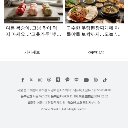
라
인
여름 복숭아, 그냥 깎아 먹
구수한 우렁된장찌개에 야
지 마세요…‘고춧가루’ 뿌리
들야들 보쌈까지…오늘 ‘생
면 가족들이 모입니다
생정보’ 맛집
기사제보
copyright
저
페
인
위
틱
작
이
스
키
톡
권
스
타
트
서울 중구 세종대로22길 12 광화문 G스퀘어 12층 (주)소셜뉴스 | 02-3789-8900
정
북
그
리
보
등록번호
서울 아01019 |
등록일자
2009. 11. 10 |
최초 발행일
2010. 02. 02
램
유
튜
발행인
이동기 |
편집인
채석원 |
청소년 보호 책임자
손기영
브
© Social News Co., Ltd. All Right Reserved.