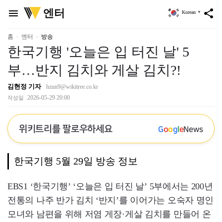
위
엔터
menu
share
Korean
▼
키
트
리
홈
엔터
방송
한국기행 '오늘은 입 터진 날' 5
부…반지 김치와 게살 김치?!
김현정 기자
hzun9@wikitree.co.kr
2026-05-29 20:00
작성일
위키트리를 팔로우하세요
G
o
o
g
l
e
News
한국기행 5월 29일 방송 정보
EBS1 ‘한국기행’ ‘오늘은 입 터진 날’ 5부에서는 200년
전통의 나주 반가 김치 ‘반지’를 이어가는 오숙자 명인
모녀와 남편을 위해 저염 게장·게살 김치를 만들어 온