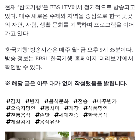
현재 ‘한국기행’은 EBS 1TV에서 정기적으로 방송되고
있다. 매주 새로운 주제와 지역을 중심으로 한국 곳곳
의 자연, 사람, 생활 문화를 기록하며 프로그램을 이어
가고 있다.
'한국기행' 방송시간은 매주 월~금 오후 9시 35분이다.
방송 정보는 EBS1 '한국기행' 홈페이지 '미리보기'에서
확인할 수 있다.
※ 해당 글은 아무 대가 없이 작성됐음을 밝힙니다.
김치
반지
음식문화
전승
나주반가
오숙자명인
동치미
게장
식품명인
전통음식
손맛
세대전승
한국음식
게살김치
음식유산
탑