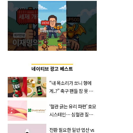
네이티브 광고 베스트
“내 목소리가 쏘니 형에
게..?” 축구 팬들 잠 못 들
게 할 테라의 역대급 이벤
‘혈관 긁는 유리 파편’ 호모
트
시스테인… 심혈관 질환
으로 사망 위험 부른다
전환 필요한 일반 엽산 vs