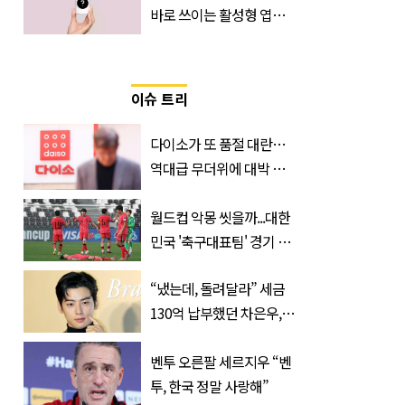
바로 쓰이는 활성형 엽
산… 차이는?
‘Quatrefolic®’ 주목
이슈 트리
다이소가 또 품절 대란…
역대급 무더위에 대박 난
'초가성비 템'
월드컵 악몽 씻을까...대한
민국 '축구대표팀' 경기 확
정, 날짜와 시간은?
“냈는데, 돌려달라” 세금
130억 납부했던 차은우,
불복 청구
벤투 오른팔 세르지우 “벤
투, 한국 정말 사랑해”