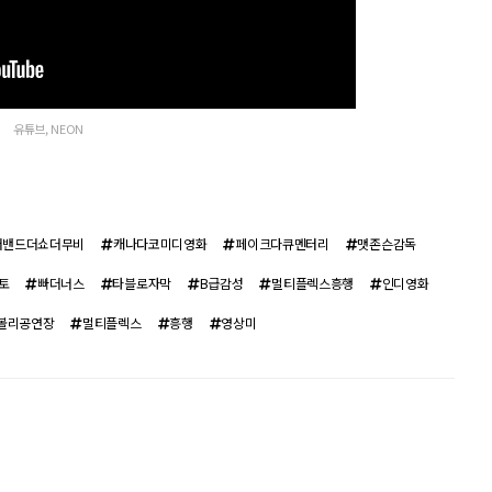
유튜브, NEON
더밴드더쇼더무비
캐나다코미디영화
페이크다큐멘터리
맷존슨감독
토
빠더너스
타블로자막
B급감성
멀티플렉스흥행
인디영화
볼리공연장
멀티플렉스
흥행
영상미