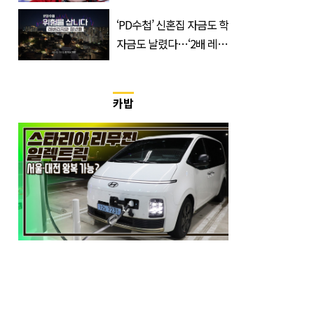
‘PD수첩’ 신혼집 자금도 학
자금도 날렸다…‘2배 레버
리지’의 덫
카밥