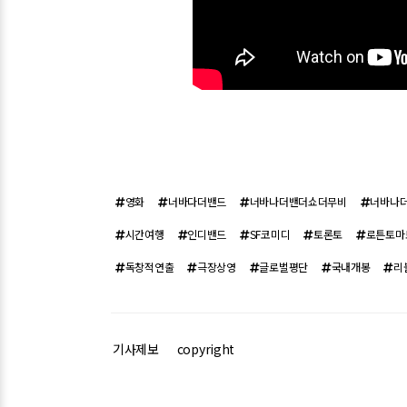
영화
너바다더밴드
너바나더밴더쇼더무비
너바나
시간여행
인디밴드
SF코미디
토론토
로튼토마
독창적연출
극장상영
글로벌평단
국내개봉
리
기사제보
copyright