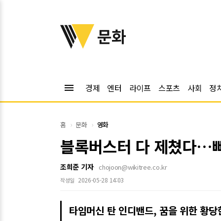
위키트리
문화
menu
경제
엔터
라이프
스포츠
사회
정
홈
문화
영화
블록버스터 다 제쳤다…빠
조희준 기자
chojoon@wikitree.co.kr
2026-05-28 14:03
작성일
타임머신 탄 인디밴드, 꿈을 위한 황당