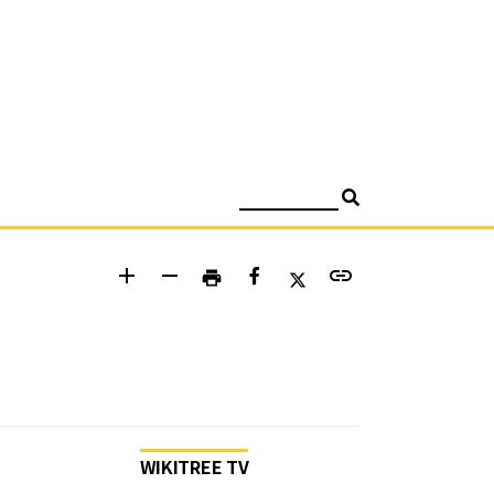
검색
add
remove
link
print
WIKITREE TV