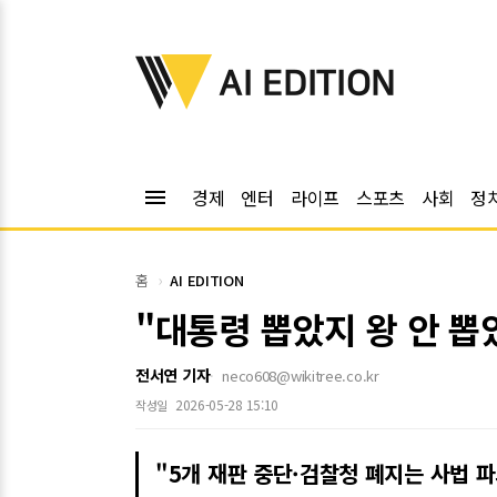
위키트리
AI EDITION
menu
경제
엔터
라이프
스포츠
사회
정
홈
AI EDITION
"대통령 뽑았지 왕 안 뽑
전서연 기자
neco608@wikitree.co.kr
2026-05-28 15:10
작성일
"5개 재판 중단·검찰청 폐지는 사법 파