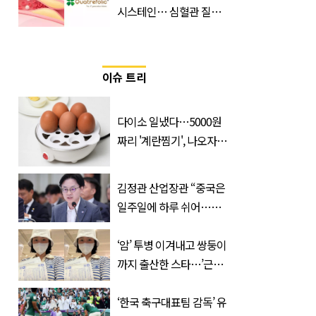
시스테인… 심혈관 질환
으로 사망 위험 부른다
이슈 트리
다이소 일냈다…5000원
짜리 '계란찜기', 나오자마
자 품절대란
김정관 산업장관 “중국은
일주일에 하루 쉬어…주
52시간 손 봐야 한다”
‘암’ 투병 이겨내고 쌍둥이
까지 출산한 스타…’근황’
공개되자 눈길
‘한국 축구대표팀 감독’ 유