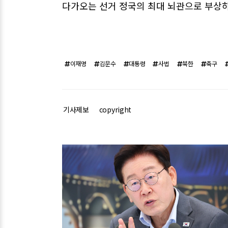
다가오는 선거 정국의 최대 뇌관으로 부상하
이재명
김문수
대통령
사법
북한
축구
기사제보
copyright
관련기사