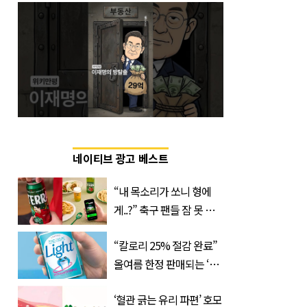
네이티브 광고 베스트
“내 목소리가 쏘니 형에
게..?” 축구 팬들 잠 못 들
게 할 테라의 역대급 이벤
“칼로리 25% 절감 완료”
트
올여름 한정 판매되는 ‘최
저 칼로리 소주’ 나왔다
‘혈관 긁는 유리 파편’ 호모