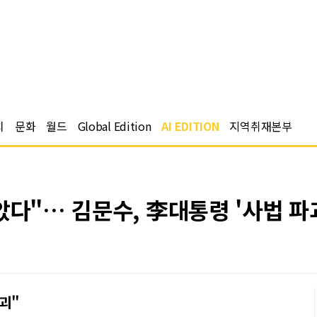
치
문화
월드
Global Edition
AI EDITION
지역취재본부
았다"… 김문수, 李대통령 '사법 파
괴"