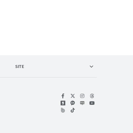
keyboard_arrow_down
SITE
위키트리 페이스북
위키트리 인스타그램
위키트리 유튜브
위키트리 틱톡