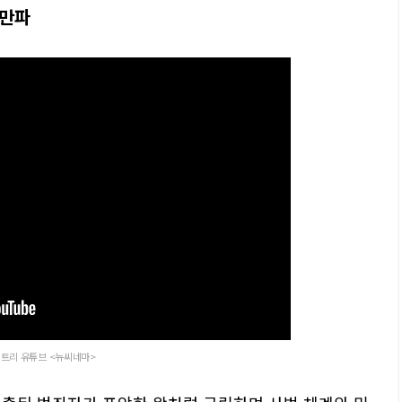
파만파
트리 유튜브 <뉴씨네마>