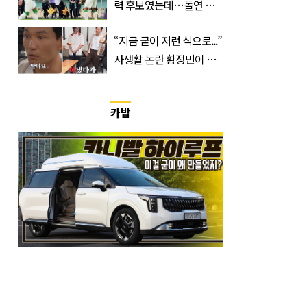
력 후보였는데…돌연 코
트디부아르 지휘봉 잡은
“지금 굳이 저런 식으로...”
‘거장’
사생활 논란 황정민이 곧
출연할 예능 예고편 논란
카밥