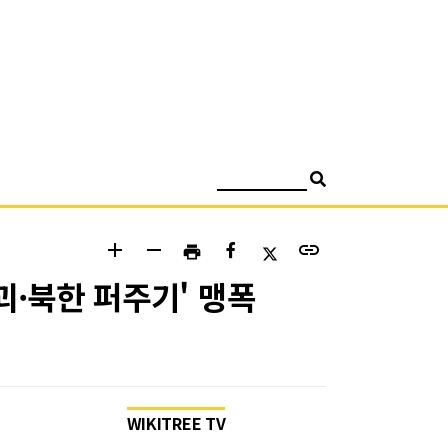
검색
add
remove
link
print
괴·북한 퍼주기' 맹폭
WIKITREE TV