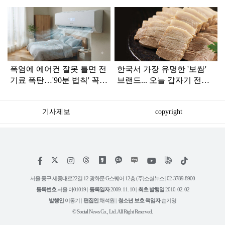
탑
라
인
폭염에 에어컨 잘못 틀면 전
한국서 가장 유명한 '보쌈'
기료 폭탄…'90분 법칙' 꼭
브랜드... 오늘 갑자기 전해
확인하세요
진 안 좋은 소식
기사제보
copyright
저
페
인
위
틱
작
이
스
키
톡
권
스
타
트
서울 중구 세종대로22길 12 광화문 G스퀘어 12층 (주)소셜뉴스 | 02-3789-8900
정
북
그
리
보
등록번호
서울 아01019 |
등록일자
2009. 11. 10 |
최초 발행일
2010. 02. 02
램
유
튜
발행인
이동기 |
편집인
채석원 |
청소년 보호 책임자
손기영
브
© Social News Co., Ltd. All Right Reserved.