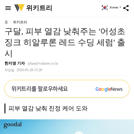
위
위키트리
menu
share
Korean
▼
키
트
리
홈
위키트리
구달, 피부 열감 낮춰주는 '어성초
징크 히알루론 레드 수딩 세럼' 출
시
한지영 기자
jyhan@wikitree.co.kr
2026-05-28 15:20
작성일
위키트리를 팔로우하세요
G
o
o
g
l
e
News
피부 열감 낮춰 진정 케어 도와